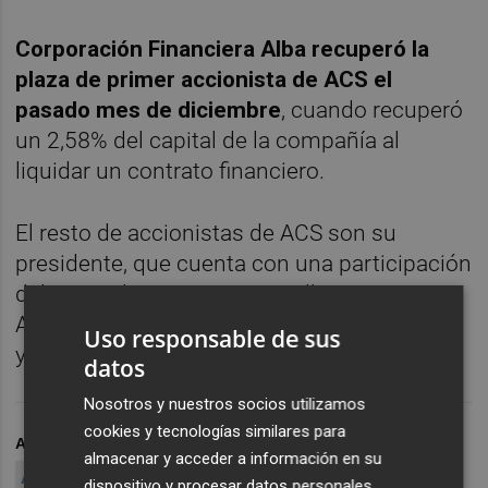
Corporación Financiera Alba recuperó la
plaza de primer accionista de ACS el
pasado mes de diciembre
, cuando recuperó
un 2,58% del capital de la compañía al
liquidar un contrato financiero.
El resto de accionistas de ACS son su
presidente, que cuenta con una participación
del 12,5%, los empresarios Alberto Cortina y
Alberto Alcocer, 'los Albertos', con un 9,05%,
Uso responsable de sus
y Miguel Fluxá, con otro 5%.
datos
Nosotros y nuestros socios utilizamos
cookies y tecnologías similares para
ARCHIVADO EN
CORPORACIÓN FINANCIERA ALBA
almacenar y acceder a información en su
ALBA ACS
CORPORACIÓN FINANCIERA ALBA ACS
dispositivo y procesar datos personales,