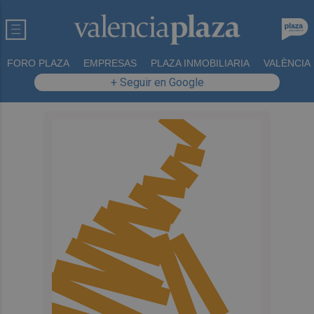
FORO PLAZA
EMPRESAS
PLAZA INMOBILIARIA
VALÈNCIA
+ Seguir en Google