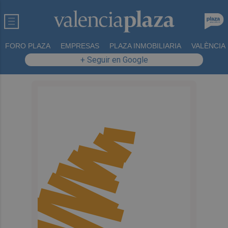
FORO PLAZA
EMPRESAS
PLAZA INMOBILIARIA
VALÈNCIA
+ Seguir en Google