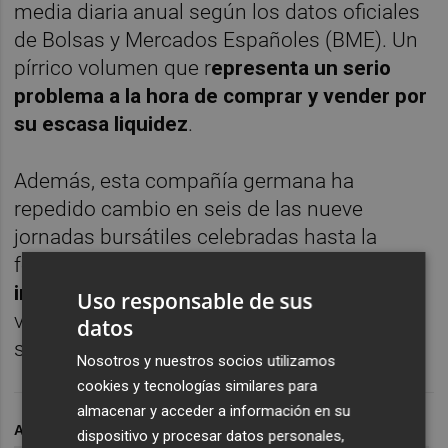
media diaria anual según los datos oficiales
de Bolsas y Mercados Españoles (BME). Un
pírrico volumen que r
epresenta un serio
problema a la hora de comprar y vender por
su escasa liquidez
.
Además, esta compañía germana ha
repedido cambio en seis de las nueve
jornadas bursátiles celebradas hasta la
fecha y
en ningún caso ha logrado
intercambiar más de 1.000 acciones
. El
Uso responsable de sus
volumen máximo fue de 964 títulos de la
datos
sesión del pasado 7 de enero.
Nosotros y nuestros socios utilizamos
cookies y tecnologías similares para
almacenar y acceder a información en su
ARCHIVADO EN
BAYER
VEGF TRAP-EYE
dispositivo y procesar datos personales,