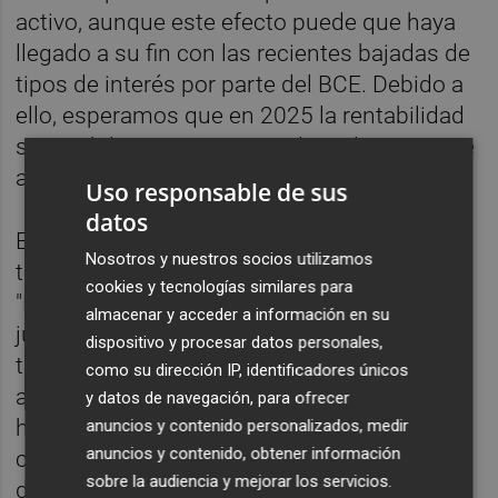
activo, aunque este efecto puede que haya
llegado a su fin con las recientes bajadas de
tipos de interés por parte del BCE. Debido a
ello, esperamos que en 2025 la rentabilidad
se estabilice, aunque a niveles relativamente
altos", ha apostillado.
Uso responsable de sus
datos
Este descenso del precio del dinero también
Nosotros y nuestros socios utilizamos
tendrá impacto en la concesión de crédito.
cookies y tecnologías similares para
"La buena situación económica en España,
almacenar y acceder a información en su
junto con el nuevo ciclo de descenso de los
dispositivo y procesar datos personales,
tipos de interés, probablemente impulsarán
como su dirección IP, identificadores únicos
aún más el crecimiento del crédito en 2025",
y datos de navegación, para ofrecer
ha avanzado la subgobernadora. En todo
anuncios y contenido personalizados, medir
anuncios y contenido, obtener información
caso, ha avisado que el "crecimiento tímido"
sobre la audiencia y mejorar los servicios.
del crédito que se ha visto en 2024 tendrá