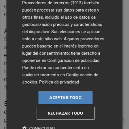
Proveedores de terceros (1913)
también
que ser vigilado para confirmar si se
pueden procesar sus datos para estos y
consolida en los próximos trimestres.
otros fines, incluido el uso de datos de
geolocalización precisos y características
A nivel macro, Núñez ha indicado que el
del dispositivo. Sus elecciones se aplican
Banco de España espera que la inflación
solo a este sitio web. Algunos proveedores
sufra una "estabilización" durante este año
pueden basarse en el interés legítimo en
lugar del consentimiento; tiene derecho a
en el entorno del 2,5%. Asimismo, los
oponerse en
Configuración de publicidad
.
menores tipos de interés marcados por el
Puede retirar su consentimiento en
BCE, que se trasladarán al mercado,
cualquier momento en
Configuración de
contribuirá a "reducir la presión de la carga
cookies
.
Política de privacidad
financiera de hogares y empresas".
ACEPTAR TODO
En este contexto, par la subgobernadora las
entidades solo podrán "navegar" el actual
RECHAZAR TODO
panorama económico "mediante una gestión
proactiva y prudente de los riesgos,
CONFIGURAR