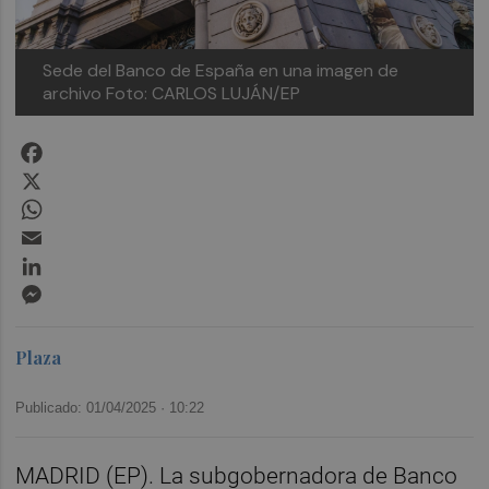
Sede del Banco de España en una imagen de
archivo
Foto: CARLOS LUJÁN/EP
Facebook
X
WhatsApp
Email
LinkedIn
Messenger
Plaza
Publicado: 01/04/2025 ·
10:22
MADRID (EP). La subgobernadora de Banco