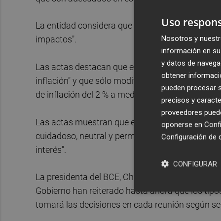
Uso respons
La entidad considera que el nivel de los tipos de
Nosotros y nuestr
impactos".
información en su 
y datos de navega
Las actas destacan que el BCE considera que no
obtener informació
inflación" y que sólo modificará los tipos de inte
pueden procesar su
de inflación del 2 % a medio plazo.
precisos y caracte
proveedores pueden
Las actas muestran que el Consejo de Gobierno
oponerse en
Confi
cuidadoso, neutral y permanecer sin compromiso 
Configuración de 
interés".
CONFIGURAR
La presidenta del BCE, Christine Lagarde, el eco
Gobierno han reiterado hasta ahora que los tipos
tomará las decisiones en cada reunión según s