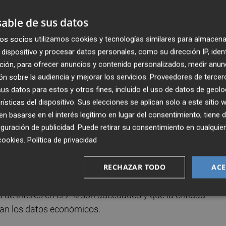
able de sus datos
 interés en el 2 % es "suficientemente robusto para gestion
os socios utilizamos cookies y tecnologías similares para almacena
dispositivo y procesar datos personales, como su dirección IP, iden
ción, para ofrecer anuncios y contenido personalizados, medir anun
 debe reaccionar a "fluctuaciones moderadas de la
n sobre la audiencia y mejorar los servicios.
Proveedores de tercer
rés si se produce "una desviación significativa" del objetivo
s datos para estos y otros fines, incluido el uso de datos de geolo
rísticas del dispositivo. Sus elecciones se aplican solo a este sitio
 basarse en el interés legítimo en lugar del consentimiento; tiene 
 cree que su comunicación "debería mantener un tono
guración de publicidad
. Puede retirar su consentimiento en cualqu
respecto a las decisiones futuras sobre los tipos de
cookies
.
Política de privacidad
RECHAZAR TODO
ACE
nomista jefe, Philip Lane, y otros miembros del Consejo de
 de interés en el 2 % son adecuados y que la entidad
ean los datos económicos.