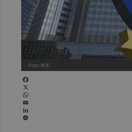
Foto: BCE
Facebook
X
WhatsApp
Email
LinkedIn
Messenger