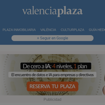
PLAZA INMOBILIARIA
VALÈNCIA
CULTURPLAZA
GUÍA HED
+ Seguir en Google