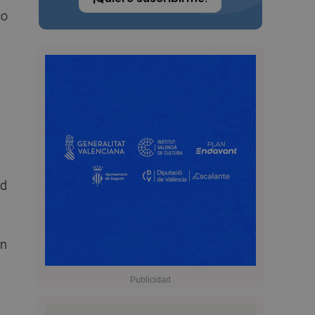
co
ad
án