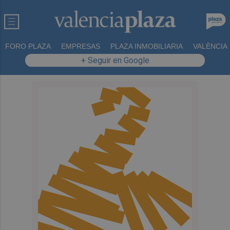
FORO PLAZA
EMPRESAS
PLAZA INMOBILIARIA
VALÈNCIA
+ Seguir en Google