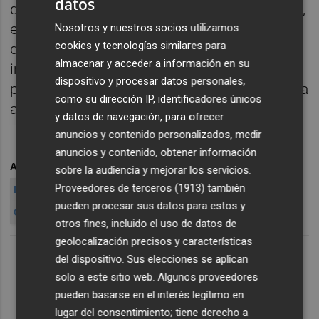
datos
deuda pública en los mercados secundarios,
el BCE celebrará este martes una operación
Nosotros y nuestros socios utilizamos
cookies y tecnologías similares para
de drenaje de liquidez para neutralizar el
almacenar y acceder a información en su
impacto en los mercados de estas compras,
dispositivo y procesar datos personales,
para lo que ofrecerá depósitos a una semana
como su dirección IP, identificadores únicos
al 1% a las entidades de la eurozona.
y datos de navegación, para ofrecer
anuncios y contenido personalizados, medir
anuncios y contenido, obtener información
ARCHIVADO EN
BCE
DEUDA SOBERANA
sobre la audiencia y mejorar los servicios.
Proveedores de terceros (1913)
también
BANCO CENTRAL EUROPEO
MARIO DRAGHI
pueden procesar sus datos para estos y
COMPRA DE DEUDA SOBERANA DE LA EUROZONA
B
otros fines, incluido el uso de datos de
geolocalización precisos y características
del dispositivo. Sus elecciones se aplican
solo a este sitio web. Algunos proveedores
pueden basarse en el interés legítimo en
lugar del consentimiento; tiene derecho a