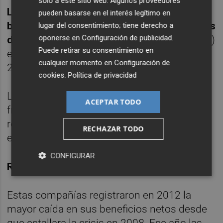
solo a este sitio web. Algunos proveedores
Les siguen Telefónica, que redujo su
pueden basarse en el interés legítimo en
beneficio un 34,7%, hasta los 3.001 millones
lugar del consentimiento; tiene derecho a
oponerse en
Configuración de publicidad
.
de euros
; BBVA, con 2.816 millones (+25,7%)
Puede retirar su consentimiento en
e Iberdrola, que alcanzó un beneficio de
cualquier momento en
Configuración de
2.326 millones, un 9,5% menos.
cookies
.
Política de privacidad
Las empresas que cotizan en el Ibex
ACEPTAR TODO
frenaron el pasado año la racha de malos
resultados como consecuencia de la crisis
RECHAZAR TODO
económica.
CONFIGURAR
REMONTANDO
Estas compañías registraron en 2012 la
mayor caída en sus beneficios netos desde
que estallara la crisis en 2008. Ese año las