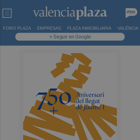
FORO PLAZA
EMPRESAS
PLAZA INMOBILIARIA
VALÈNCIA
+ Seguir en Google