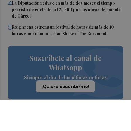
4
La Diputación reduce en más de dos meses el tiempo
previsto de corte de la CV-560 por las obras del puente
de Càrcer
5
Roig Arena estrena un festival de house de más de 10
horas con Folamour, Dan Shake o The Basement
Suscríbete al canal de
Whatsapp
Siempre al día de las últimas noticias
¡Quiero suscribirme!