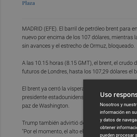
Plaza
MADRID (EFE). El barril de petróleo brent para ent
nuevo por encima de los 107 dólares, mientras l
sin avances y el estrecho de Ormuz, bloqueado.
A las 10.15 horas (8.15 GMT), el brent, el crudo 
futuros de Londres, hasta los 107,29 dólares el ba
El brent ya cerró la víspera al alza, la tercera 
Uso respons
presidente estadounidense, Donald Trump, tildase
Nosotros y nuestr
paz de Washington.
información en su 
y datos de navega
Trump también advirtió de que el alto el fuego con
obtener informació
"Por el momento, el alto el fuego se mantiene vige
pueden procesar su