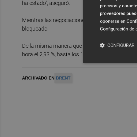
ha estado", aseguró.
precisos y caracte
proveedores pueden
Mientras las negociaciones entre ambas partes
oponerse en
Confi
bloqueado.
Configuración de 
De la misma manera que el brent, el petróleo int
CONFIGURAR
hora el 2,93 %, hasta los 100,94 dólares el barril.
ARCHIVADO EN
BRENT