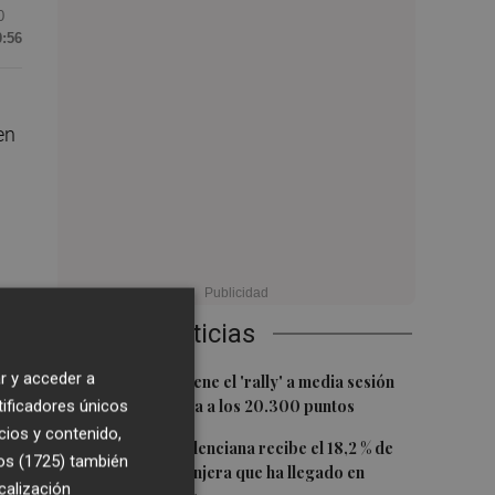
0
0:56
en
Últimas Noticias
r y acceder a
1
El Ibex 35 mantiene el 'rally' a media sesión
tificadores únicos
(+1,17%) y ya mira a los 20.300 puntos
cios y contenido,
".
2
La Comunitat Valenciana recibe el 18,2 % de
os (1725)
también
población extranjera que ha llegado en
que
calización