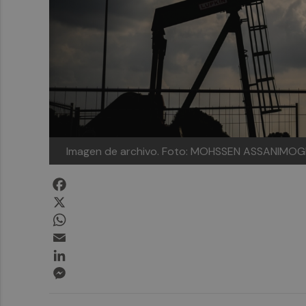
Imagen de archivo.
Foto: MOHSSEN ASSANIMOG
Facebook
X
WhatsApp
Email
LinkedIn
Messenger