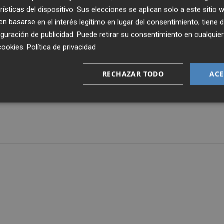
rísticas del dispositivo. Sus elecciones se aplican solo a este sitio
 basarse en el interés legítimo en lugar del consentimiento; tiene 
 se mantienen estancadas, el estrecho de Ormuz sigue
guración de publicidad
. Puede retirar su consentimiento en cualqu
cookies
.
Política de privacidad
RECHAZAR TODO
ACE
ermedio de Texas (WTI, por sus siglas en inglés) sube a es