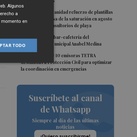
últimos 12 meses
 web. Algunos
3
CSIF solicita a Sanidad refuerzo de plantillas
derecho a
en la Safor y avisa de la saturación en agosto
ier momento en
de centros y consultorios de playa
4
Torrent licita el bar-cafetería del
Polideportivo Municipal Anabel Medina
PTAR TODO
ta
5
Bétera adquiere 10 emisoras TETRA
destinadas a Protección Civil para optimizar
la coordinación en emergencias
Suscríbete al canal
de Whatsapp
Siempre al día de las últimas
noticias
¡Quiero suscribirme!