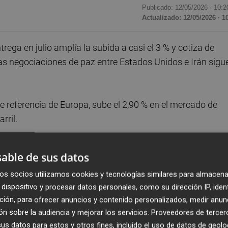
Publicado: 12/05/2026 ·
10:2
Actualizado: 12/05/2026 · 1
rega en julio amplía la subida a casi el 3 % y cotiza de
as negociaciones de paz entre Estados Unidos e Irán sigu
de referencia de Europa, sube el 2,90 % en el mercado de
rril.
subida consecutiva. Sumó el 2,88 %, después de que el
able de sus datos
 de "inaceptable" la respuesta de Irán a la propuesta de
os socios utilizamos cookies y tecnologías similares para almacena
dispositivo y procesar datos personales, como su dirección IP, iden
ción, para ofrecer anuncios y contenido personalizados, medir anun
 Irán, vigente desde el 8 de abril, es "increíblemente frágil
n sobre la audiencia y mejorar los servicios.
Proveedores de tercer
nte, pero es increíblemente frágil, diría yo. Lo más débil 
s datos para estos y otros fines, incluido el uso de datos de geolo