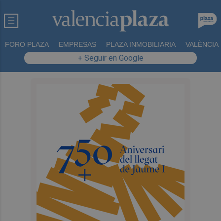
FORO PLAZA
EMPRESAS
PLAZA INMOBILIARIA
VALÈNCIA
+ Seguir en Google