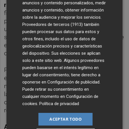
anuncios y contenido personalizados, medir
reestructurado
y que en las entidades
anuncios y contenido, obtener información
financieras clasifican en niveles de menor
sobre la audiencia y mejorar los servicios.
peligro o normalidad. Estos activos suman
Proveedores de terceros (1913)
también
un importe de 200.000 millones de euros y
pueden procesar sus datos para estos y
se calcula que aproximadamente la mitad de
otros fines, incluido el uso de datos de
ellos podrían tener que ser reclasificados
geolocalización precisos y características
como activos dudosos.
del dispositivo. Sus elecciones se aplican
solo a este sitio web. Algunos proveedores
pueden basarse en el interés legítimo en
Pues bien, incluso en este caso, los bancos
lugar del consentimiento; tiene derecho a
españoles -cada uno de ellos en diferente
oponerse en
Configuración de publicidad
.
nivel naturalmente- podrían hacer frente a
Puede retirar su consentimiento en
las provisiones necesarias de esta nueva
cualquier momento en
Configuración de
clasificación sin tener que recurrir a ayuda,
cookies
.
Política de privacidad
rescate ni tan siquiera financiación externa.
ACEPTAR TODO
ALENTANDO EL CRÉDITO