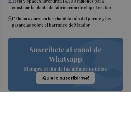
4
Tesla y SpaceX invertirán 14.500 millones para
construir la planta de fabricación de chips Terafab
5
L'Eliana avanza en la rehabilitación del puente y las
pasarelas sobre el barranco de Mandor
Suscríbete al canal de
Whatsapp
Siempre al día de las últimas noticias
¡Quiero suscribirme!