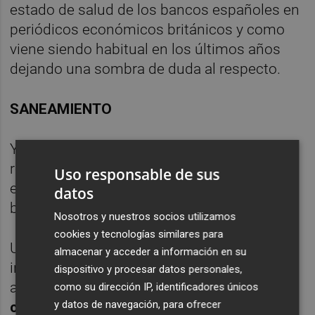
estado de salud de los bancos españoles en
periódicos económicos británicos y como
viene siendo habitual en los últimos años
dejando una sombra de duda al respecto.
SANEAMIENTO
Y la incertidumbre surge de los préstamos
reestructurados que en la actualidad se
Uso responsable de sus
encuentran dentro de los balances de los
datos
bancos españoles.
Nosotros y nuestros socios utilizamos
cookies y tecnologías similares para
Una vez saneado mediante provisiones los
almacenar y acceder a información en su
incobrables y ajustado el precio de los
dispositivo y procesar datos personales,
activos tóxicos,
la duda surge sobre la
como su dirección IP, identificadores únicos
y datos de navegación, para ofrecer
calidad de esos créditos que se han