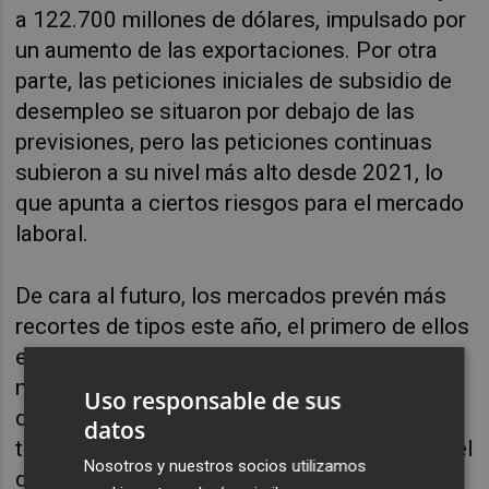
a 122.700 millones de dólares, impulsado por
un aumento de las exportaciones. Por otra
parte, las peticiones iniciales de subsidio de
desempleo se situaron por debajo de las
previsiones, pero las peticiones continuas
subieron a su nivel más alto desde 2021, lo
que apunta a ciertos riesgos para el mercado
laboral.
De cara al futuro, los mercados prevén más
recortes de tipos este año, el primero de ellos
en junio. Todas las miradas se centran en las
nóminas no agrícolas del viernes y en el
Uso responsable de sus
discurso del presidente de la Fed, Powell. Un
datos
tono pesimista podría agravar las pérdidas del
Nosotros y nuestros socios utilizamos
dólar, mientras que una postura más cauta