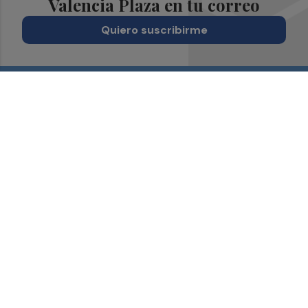
Valencia Plaza en tu correo
Quiero suscribirme
Suscríbete al Boletín
Todos los días a primera hora en tu email
¡Quiero suscribirme!
Síguenos en redes
Valencia Plaza, desde cualquier medio