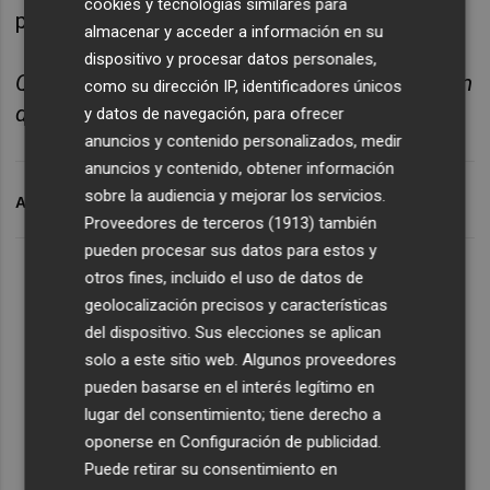
cookies y tecnologías similares para
podría ofrecer un apoyo temporal.
almacenar y acceder a información en su
dispositivo y procesar datos personales,
Quásar Elizundia es estratega de investigación
como su dirección IP, identificadores únicos
de mercados en Pepperstone
y datos de navegación, para ofrecer
anuncios y contenido personalizados, medir
anuncios y contenido, obtener información
sobre la audiencia y mejorar los servicios.
ARCHIVADO EN
DÓLAR
DONALD TRUMP
ARANCELES
Proveedores de terceros (1913)
también
pueden procesar sus datos para estos y
otros fines, incluido el uso de datos de
geolocalización precisos y características
del dispositivo. Sus elecciones se aplican
solo a este sitio web. Algunos proveedores
pueden basarse en el interés legítimo en
lugar del consentimiento; tiene derecho a
oponerse en
Configuración de publicidad
.
Puede retirar su consentimiento en