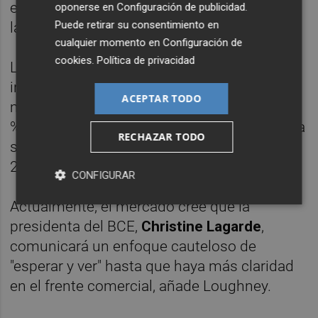
el 2 % desde el 2,25 %, ya que la inflación en
oponerse en
Configuración de publicidad
.
Puede retirar su consentimiento en
la zona euro sigue debilitándose".
cualquier momento en
Configuración de
cookies
.
Política de privacidad
Las recientes publicaciones sobre la
inflación en Italia y España ya la han
ACEPTAR TODO
mostrado justo por debajo del objetivo del 2
% del BCE, mientras que la inflación francesa
RECHAZAR TODO
se encuentra en su nivel más bajo desde
2020.
CONFIGURAR
Actualmente, el mercado cree que la
presidenta del BCE,
Christine Lagarde
,
comunicará un enfoque cauteloso de
"esperar y ver" hasta que haya más claridad
en el frente comercial, añade Loughney.