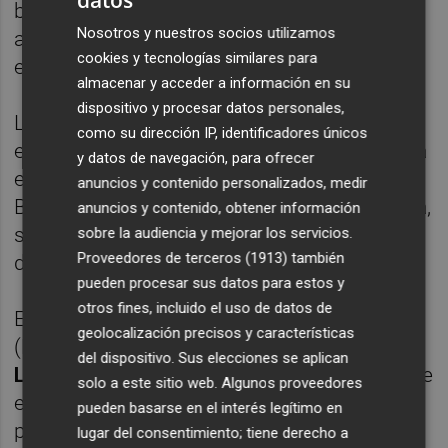
bajó al 1,9 % interanual en mayo (2,2 % en
Nosotros y nuestros socios utilizamos
abril) debido a la caída de los precios de la
cookies y tecnologías similares para
energía y de los servicios.
almacenar y acceder a información en su
dispositivo y procesar datos personales,
La inflación subyacente en mayo, que
como su dirección IP, identificadores únicos
excluye las categorías más volátiles como la
y datos de navegación, para ofrecer
energía y los alimentos y es la que utiliza el
anuncios y contenido personalizados, medir
BCE en sus decisiones de política monetaria,
anuncios y contenido, obtener información
se frenó en mayo hasta el 2,3 %, cuatro
sobre la audiencia y mejorar los servicios.
Proveedores de terceros (1913)
también
décimas menos que en abril.
pueden procesar sus datos para estos y
otros fines, incluido el uso de datos de
El responsable de Renta Fija para MIFL
geolocalización precisos y características
(Mediolaum International Funds),
Daniel
del dispositivo. Sus elecciones se aplican
Loughney
, considera que "es casi seguro que
solo a este sitio web. Algunos proveedores
el BCE reducirá los tipos de interés en su
pueden basarse en el interés legítimo en
próxima reunión, situando el tipo objetivo en
lugar del consentimiento; tiene derecho a