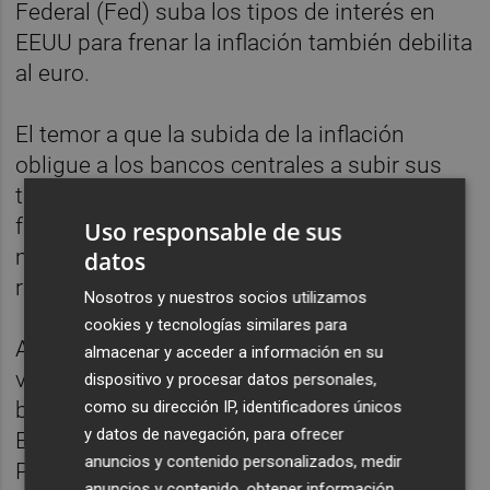
Federal (Fed) suba los tipos de interés en
EEUU para frenar la inflación también debilita
al euro.
El temor a que la subida de la inflación
obligue a los bancos centrales a subir sus
tipos de interés ha desencadenado una
fuerte venta de bonos soberanos en todo el
Uso responsable de sus
mundo y, en paralelo, ha elevado las
datos
rentabilidades sobre todo a largo plazo.
Nosotros y nuestros socios utilizamos
cookies y tecnologías similares para
Al ser preguntada poe si le preocupaba una
almacenar y acceder a información en su
venta masiva en los mercados globales de
dispositivo y procesar datos personales,
como su dirección IP, identificadores únicos
bonos, la presidenta del Banco Central
y datos de navegación, para ofrecer
Europeo (BCE), Christine Lagarde, dijo en
anuncios y contenido personalizados, medir
París que siempre se preocupa y que ese es
anuncios y contenido, obtener información