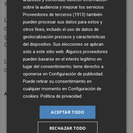
su trabajo.
sobre la audiencia y mejorar los servicios.
Proveedores de terceros (1913)
también
Lagarde hizo estas declaraciones al margen
pueden procesar sus datos para estos y
de la reunión de ministros de Finanzas y
otros fines, incluido el uso de datos de
gobernadores de los bancos centrales del
geolocalización precisos y características
G7 en París en la que participa.
del dispositivo. Sus elecciones se aplican
solo a este sitio web. Algunos proveedores
pueden basarse en el interés legítimo en
La moneda única se cambió en una banda
lugar del consentimiento; tiene derecho a
de fluctuación entre 1,1609 y 1,1657 dólares.
oponerse en
Configuración de publicidad
.
Puede retirar su consentimiento en
cualquier momento en
Configuración de
ARCHIVADO EN
EURO
cookies
.
Política de privacidad
ACEPTAR TODO
RECHAZAR TODO