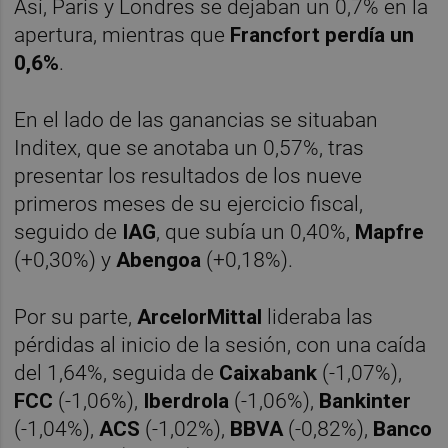
Así, París y Londres se dejaban un 0,7% en la
apertura, mientras que
Francfort perdía un
0,6%
.
En el lado de las ganancias se situaban
Inditex, que se anotaba un 0,57%, tras
presentar los resultados de los nueve
primeros meses de su ejercicio fiscal,
seguido de
IAG
, que subía un 0,40%,
Mapfre
(+0,30%) y
Abengoa
(+0,18%).
Por su parte,
ArcelorMittal
lideraba las
pérdidas al inicio de la sesión, con una caída
del 1,64%, seguida de
Caixabank
(-1,07%),
FCC
(-1,06%),
Iberdrola
(-1,06%),
Bankinter
(-1,04%),
ACS
(-1,02%),
BBVA
(-0,82%),
Banco