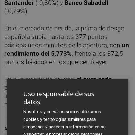
Santander
(-0,80%) y
Banco Sabadell
(-0,79%).
En el mercado de deuda, la prima de riesgo
española subía hasta los 377 puntos
básicos unos minutos de la apertura, con
un
rendimiento del 5,773%
, frente a los 372,5
puntos básicos en los que cerró ayer.
En el mercado de divisas,
el euro cede
posiciones frente al dólar
y al comienzo de
Uso responsable de sus
la jornada de hoy el cambio entre las dos
datos
monedas se situaba en 1,3014 unidades.
Nosotros y nuestros socios utilizamos
cookies y tecnologías similares para
almacenar y acceder a información en su
ARCHIVADO EN
LA BOLSA ABRE
EL IBEX 35 ABRE
dispositivo y procesar datos personales,