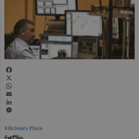
Facebook
X
WhatsApp
Email
LinkedIn
Messenger
Ediciones Plaza