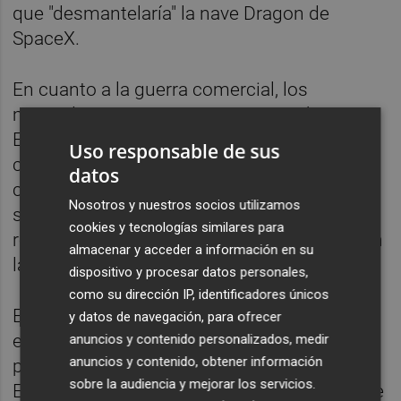
que "desmantelaría" la nave Dragon de
SpaceX.
En cuanto a la guerra comercial, los
mercados esperan avances entre China y
Estados Unidos después de la "excelente"
Uso responsable de sus
conversación entre Trump y el presidente
datos
chino, Xi Jinping, y el compromiso de que
Nosotros y nuestros socios utilizamos
sus equipos negociadores volverán a
cookies y tecnologías similares para
reunirse "en breve" para seguir avanzando en
almacenar y acceder a información en su
las conversaciones.
dispositivo y procesar datos personales,
como su dirección IP, identificadores únicos
En el plano macroeconómico, los inversores
y datos de navegación, para ofrecer
estarán pendientes este viernes de la
anuncios y contenido personalizados, medir
anuncios y contenido, obtener información
publicación de las nóminas no agrícolas de
sobre la audiencia y mejorar los servicios.
Estados Unidos y, en Europa, de los datos de