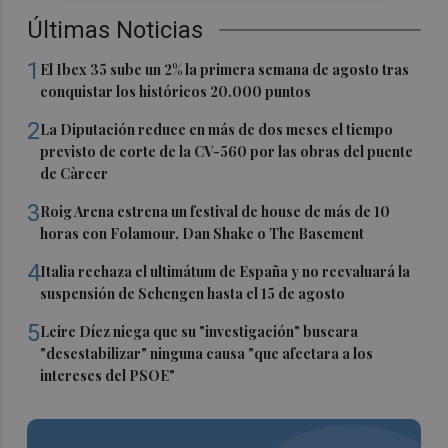
Últimas Noticias
1
El Ibex 35 sube un 2% la primera semana de agosto tras
conquistar los históricos 20.000 puntos
2
La Diputación reduce en más de dos meses el tiempo
previsto de corte de la CV-560 por las obras del puente
de Càrcer
3
Roig Arena estrena un festival de house de más de 10
horas con Folamour, Dan Shake o The Basement
4
Italia rechaza el ultimátum de España y no reevaluará la
suspensión de Schengen hasta el 15 de agosto
5
Leire Díez niega que su "investigación" buscara
"desestabilizar" ninguna causa "que afectara a los
intereses del PSOE"