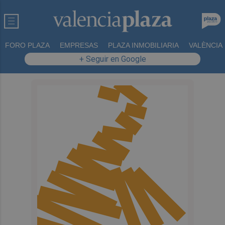
FORO PLAZA
EMPRESAS
PLAZA INMOBILIARIA
VALÈNCIA
+ Seguir en Google