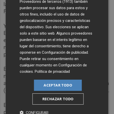
Proveedores de terceros (1913)
también
la producción industrial de Alemania y
pueden procesar sus datos para estos y
Francia.
otros fines, incluido el uso de datos de
geolocalización precisos y características
Y todo ello después de que el Banco Central
del dispositivo. Sus elecciones se aplican
Europeo (BCE) cumpliera este jueves las
solo a este sitio web. Algunos proveedores
expectativas del mercado y aplicara un
pueden basarse en el interés legítimo en
lugar del consentimiento; tiene derecho a
nuevo recorte de los tipos, el octavo, de 25
oponerse en
Configuración de publicidad
.
puntos básicos, hasta situarlos en el 2%.
Puede retirar su consentimiento en
cualquier momento en
Configuración de
En la apertura de la sesión bursátil, los
cookies
.
Política de privacidad
mayores ascensos dentro del Ibex 35 se los
anotaban Acciona Energía (+0,86%), Acciona
ACEPTAR TODO
(+0,67%), Redeia (+0,56%) y Solaria (+0,52%).
RECHAZAR TODO
En el lado contrario, los descensos más
pronunciados al inicio de la jornada bursátil
CONFIGURAR