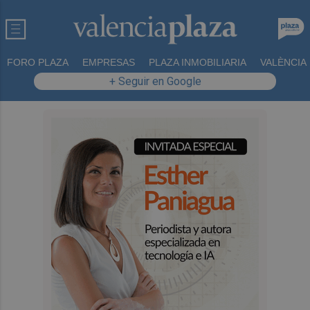
FORO PLAZA
EMPRESAS
PLAZA INMOBILIARIA
VALÈNCIA
+ Seguir en Google