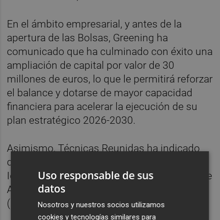
En el ámbito empresarial, y antes de la
apertura de las Bolsas, Greening ha
comunicado que ha culminado con éxito una
ampliación de capital por valor de 30
millones de euros, lo que le permitirá reforzar
el balance y dotarse de mayor capacidad
financiera para acelerar la ejecución de su
plan estratégico 2026-2030.
Asimismo, Técnicas Reunidas ha indicado
que ArcelorMittal le ha encargado, junto a
Uso responsable de sus
Idom, descarbonizar el clúster siderúrgico de
datos
ArcelorMittal situado en Dunkerque
(Francia).
Nosotros y nuestros socios utilizamos
cookies y tecnologías similares para