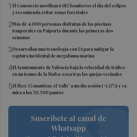
1
El Consorcio movilizará 182 bomberos el día del eclipse
y recomienda evitar zonas forestales
2
Más de 4.000 personas disfrutan de las piscinas
temporales en Paiporta durante las primeras dos
semanas
3
Desarrollan una tecnología con IA para mitigar la
captura incidental de megafauna marina
4
El Ayuntamiento de València baja la velocidad de tráfico
en un tramo de la Malva-rosa tras las quejas vecinales
5
El Ibex 35 mantiene el 'rally' a media sesión (+1,17%) y ya
mira a los 20.300 puntos
Suscríbete al canal de
Whatsapp