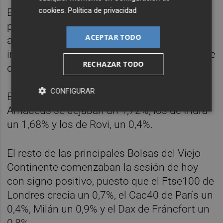
cookies
.
Política de privacidad
En el arranque de la sesión, ArcelorMittal se
presentaba como el valor más destacado al
ACEPTAR TODO
alza, ya que registraba una subida del 4,1%
instantes después de la apertura, por delante
RECHAZAR TODO
de ACS (+2,6%) y de Solaria (+2,25%).
CONFIGURAR
En el extremo opuesto, los títulos de
Amadeus se dejaban un 1,72%, los de Indra
un 1,68% y los de Rovi, un 0,4%.
El resto de las principales Bolsas del Viejo
Continente comenzaban la sesión de hoy
con signo positivo, puesto que el Ftse100 de
Londres crecía un 0,7%, el Cac40 de París un
0,4%, Milán un 0,9% y el Dax de Fráncfort un
0,8%.