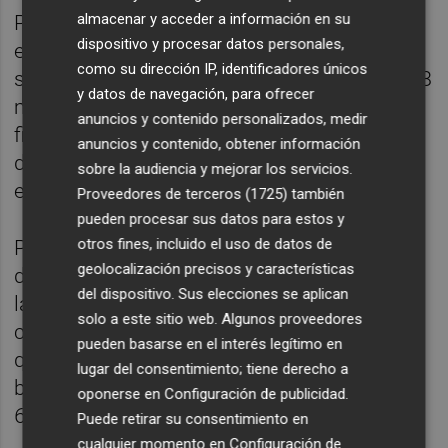
almacenar y acceder a información en su
Por otra parte, HBX Group, la tecnológica
dispositivo y procesar datos personales,
especializada en servicios de viajes, ha
como su dirección IP, identificadores únicos
señalado que obtuvo un beneficio neto de 28
y datos de navegación, para ofrecer
millones de euros en su primer semestre
anuncios y contenido personalizados, medir
fiscal (octubre-marzo), frente a las pérdidas
anuncios y contenido, obtener información
de 227 millones del mismo periodo del
sobre la audiencia y mejorar los servicios.
ejercicio anterior.
Proveedores de terceros (1725)
también
pueden procesar sus datos para estos y
otros fines, incluido el uso de datos de
Para terminar, la compañía asturiana TSK
geolocalización precisos y características
dará el toque de campana este miércoles a
del dispositivo. Sus elecciones se aplican
las 12.00 horas y se estrenará así en Bolsa
solo a este sitio web. Algunos proveedores
con un precio de 5,05 euros por acción, lo
pueden basarse en el interés legítimo en
que supone el valor máximo del rango que
lugar del consentimiento; tiene derecho a
barajaba y alcanzar una valoración de hasta
oponerse en
Configuración de publicidad
.
605 millones de euros.
Puede retirar su consentimiento en
cualquier momento en
Configuración de