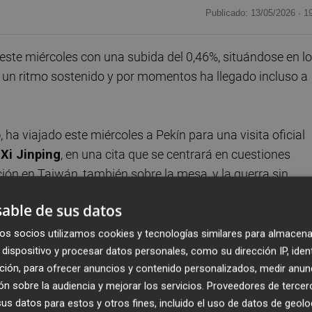
Publicado: 13/05/2026 ·
1
 este miércoles con una subida del 0,46%, situándose en l
o un ritmo sostenido y por momentos ha llegado incluso a
p
, ha viajado este miércoles a Pekín para una visita oficial
,
Xi Jinping
, en una cita que se centrará en cuestiones
ción en Taiwán, también sobre la mesa, y la guerra sin
able de sus datos
años de un presidente estadounidense --fue el propio Trump
os socios utilizamos cookies y tecnologías similares para almacena
oviembre de 2017 el último en reunirse con Xi en suelo
dispositivo y procesar datos personales, como su dirección IP, iden
ción, para ofrecer anuncios y contenido personalizados, medir anun
do que les aguardan "grandes cosas" tanto a Estados
n sobre la audiencia y mejorar los servicios.
Proveedores de tercer
spués de días insistiendo en la buena sintonía que le une 
s datos para estos y otros fines, incluido el uso de datos de geolo