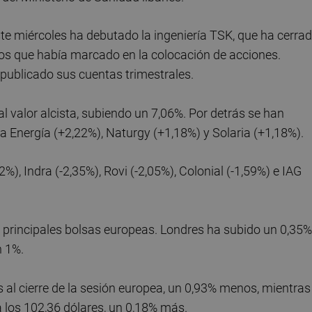
ste miércoles ha debutado la ingeniería TSK, que ha cerra
uros que había marcado en la colocación de acciones.
publicado sus cuentas trimestrales.
pal valor alcista, subiendo un 7,06%. Por detrás se han
a Energía (+2,22%), Naturgy (+1,18%) y Solaria (+1,18%).
), Indra (-2,35%), Rovi (-2,05%), Colonial (-1,59%) e IAG
as principales bolsas europeas. Londres ha subido un 0,35%
n 1%.
es al cierre de la sesión europea, un 0,93% menos, mientras
 los 102,36 dólares, un 0,18% más.