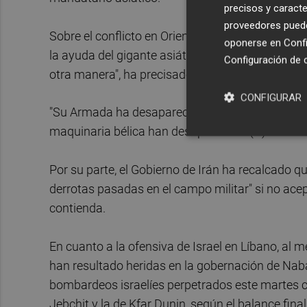
precisos y caracte
proveedores pueden
Sobre el conflicto en Oriente Próximo, el inquil
oponerse en
Confi
la ayuda del gigante asiático. "Ganaremos de u
Configuración de 
otra manera", ha precisado el magnate.
CONFIGURAR
"Su Armada ha desaparecido. Su Fuerza Aérea h
maquinaria bélica han desaparecido. (...) Vamos
Por su parte, el Gobierno de Irán ha recalcado 
derrotas pasadas en el campo militar" si no ace
contienda.
En cuanto a la ofensiva de Israel en Líbano, al 
han resultado heridas en la gobernación de Nabat
bombardeos israelíes perpetrados este martes co
Jebchit y la de Kfar Dunin, según el balance fina