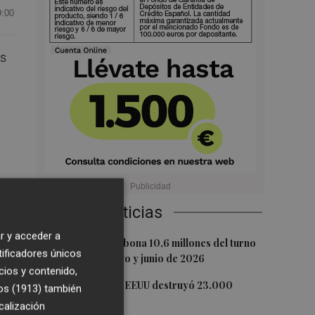
9:00
os
Últimas Noticias
r y acceder a
1
La Generalitat abona 10,6 millones del turno
tificadores únicos
de oficio de mayo y junio de 2026
cios y contenido,
2
La economía de EEUU destruyó 23.000
os (1913)
también
al
empleos en julio
calización