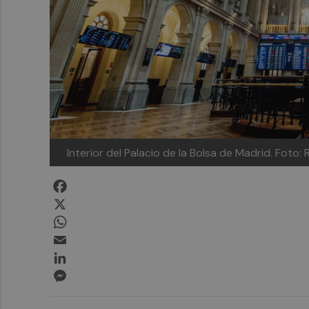
Interior del Palacio de la Bolsa de Madrid.
Foto:
Facebook
X
WhatsApp
Email
LinkedIn
Messenger