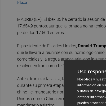
Plaza
MADRID (EP). El Ibex 35 ha cerrado la sesión de
17.654,9 puntos, aunque la jornada no ha tenid
perder los 17.500 enteros.
El presidente de Estados Unidos,
Donald Trum
que le llevará a reunirse con su homólogo chino
comerciales y la tregua arancelaria, con la situa
resolver en Irán como telón de fondo.
Uso respons
Antes de iniciar la visita, la primera en nueve 
Nosotros y nuestr
durante su primera etapa en la Casa Blanca en n
información en su 
y datos de navega
chino-- el mandatario norteamericano ha afirma
obtener informació
Unidos como a China en el marco de la visita, de
pueden procesar su
mandatario asiático.