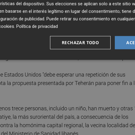
rísticas del dispositivo. Sus elecciones se aplican solo a este sitio
 basarse en el interés legítimo en lugar del consentimiento; tiene 
ino de la Casa Blanca ha reconocido que no espera necesita
guración de publicidad
. Puede retirar su consentimiento en cualqu
na forma u otra. Ganaremos de forma pacífica o de cualqu
cookies
.
Política de privacidad
RECHAZAR TODO
ACE
a desaparecido. Todos y cada uno de los elementos de s
 a ganar. Lo mires como lo mires", ha reiterado Trump.
que Estados Unidos "debe esperar una repetición de sus
pta la propuesta presentada por Teherán para poner fin a 
menos trece personas, incluido un niño, han muerto y otras
iye, la más suroriental del país, a consecuencia de los
ntra la homónima capital regional, la vecina localidad d
l del Ministerio de Sanidad libanés.