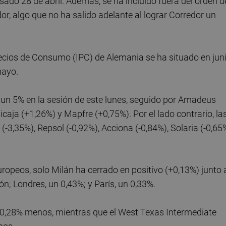
sado 28 de abril. Además, se ha incluido fuera del orden d
or, algo que no ha salido adelante al lograr Corredor un
Precios de Consumo (IPC) de Alemania se ha situado en jun
mayo.
 un 5% en la sesión de este lunes, seguido por Amadeus
caja (+1,26%) y Mapfre (+0,75%). Por el lado contrario, la
-3,35%), Repsol (-0,92%), Acciona (-0,84%), Solaria (-0,65
ropeos, solo Milán ha cerrado en positivo (+0,13%) junto 
ón; Londres, un 0,43%; y París, un 0,33%.
un 0,28% menos, mientras que el West Texas Intermediate