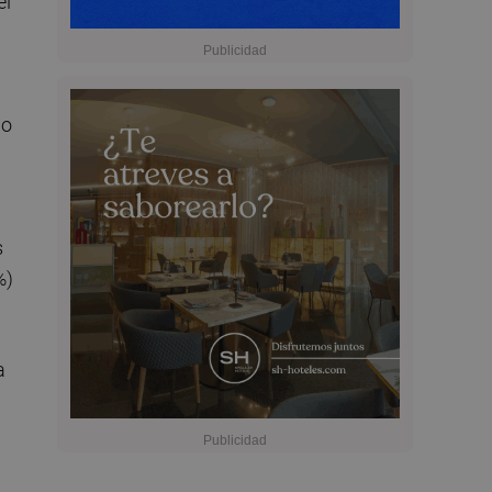
el
io
s
%)
a