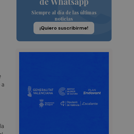
de Whatsapp
Siempre al día de las últimas
noticias
¡Quiero suscribirme!
e
 a
la