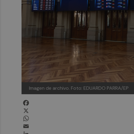
Imagen de archivo.
Foto: EDUARDO PARRA/EP
Facebook
X
WhatsApp
Email
LinkedIn