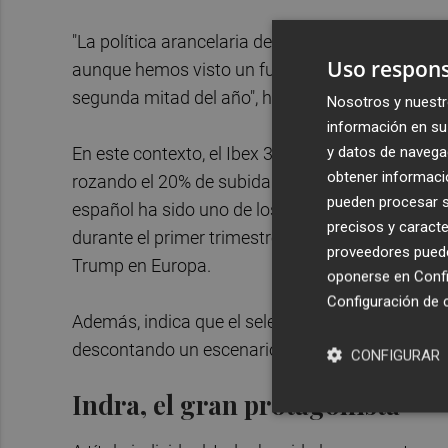
"La política arancelaria de
Trump
[el presidente
Uso respons
aunque hemos visto un fuerte rebote de las bols
segunda mitad del año", ha trasladado.
Nosotros y nuestr
información en su 
y datos de navega
En este contexto, el Ibex 35 ha terminado como e
obtener informació
rozando el 20% de subida y superando al DAX al
pueden procesar su
español ha sido uno de los índices beneficiados 
precisos y caracte
durante el primer trimestre del año, dado que e
proveedores pueden
Trump en Europa.
oponerse en
Confi
Configuración de 
Además, indica que el selectivo se ha visto imp
descontando un escenario favorable para el secto
CONFIGURAR
Indra, el gran protagonista