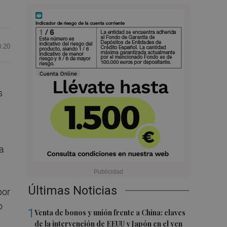
8:20
s
va
Últimas Noticias
por
o
1
Venta de bonos y unión frente a China: claves
de la intervención de EEUU y Japón en el yen