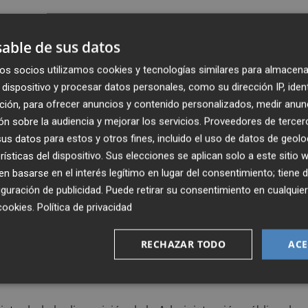
 de EEUU] ha condicionado a todo el mundo inversor y,
able de sus datos
as americanas, todavía hay incertidumbre de cara a la
os socios utilizamos cookies y tecnologías similares para almacena
dispositivo y procesar datos personales, como su dirección IP, iden
ción, para ofrecer anuncios y contenido personalizados, medir anun
l índice "más alcista" de los grandes índices europeos,
n sobre la audiencia y mejorar los servicios.
Proveedores de tercer
emán (18%). De hecho, Cabrera sostiene que el selectivo
s datos para estos y otros fines, incluido el uso de datos de geolo
por la salida de capitales de las bolsas estadounidenses
rísticas del dispositivo. Sus elecciones se aplican solo a este sitio
l mercado descontaba un efecto limitado de los aranceles 
 basarse en el interés legítimo en lugar del consentimiento; tiene 
guración de publicidad
. Puede retirar su consentimiento en cualqu
cookies
.
Política de privacidad
ulsado por la banca, dado que los inversores han seguido
r a pesar de las bajadas de tipos de interés.
RECHAZAR TODO
ACE