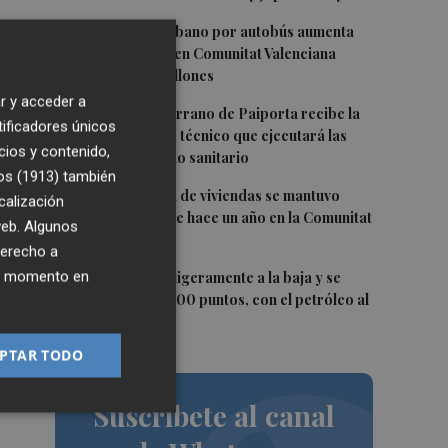
2
El transporte urbano por autobús aumenta
un 1,9% en junio en Comunitat Valenciana
hasta los 17,4 millones
r y acceder a
3
El CEIP Rosa Serrano de Paiporta recibe la
tificadores únicos
visita del equipo técnico que ejecutará las
cios y contenido,
obras del forjado sanitario
os (1913)
también
4
La compraventa de viviendas se mantuvo
calización
igual en junio que hace un año en la Comunitat
 web. Algunos
de
Valenciana
derecho a
5
ier momento en
El Ibex 35 abre ligeramente a la baja y se
aleja de los 20.200 puntos, con el petróleo al
alza
PTAR TODO
Suscríbete al canal