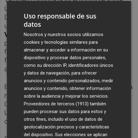
También continúa la incertidumbre sobre
Ucrania. El presidente de Estados Unidos,
Uso responsable de sus
Donald Trump, ha asegurado haber recibido
datos
una carta de su homólogo ucraniano,
Volodimir Zelenski
, diciendo que "está listo"
Nosotros y nuestros socios utilizamos
cookies y tecnologías similares para
para retomar las negociaciones para poner
almacenar y acceder a información en su
fin al conflicto tras la invasión rusa en
dispositivo y procesar datos personales,
febrero de 2022, lo que incluye firmar "el
como su dirección IP, identificadores únicos
acuerdo sobre minerales y seguridad".
y datos de navegación, para ofrecer
anuncios y contenido personalizados, medir
En el terreno empresarial español, ayer por la
anuncios y contenido, obtener información
noche los consejos de administración de
sobre la audiencia y mejorar los servicios.
Colonial y de la francesa Société Foncière
Proveedores de terceros (1913)
también
pueden procesar sus datos para estos y
Lyonnaise (SFL) aprobaron el proyecto
otros fines, incluido el uso de datos de
común de fusión entre ambas empresas.
geolocalización precisos y características
del dispositivo. Sus elecciones se aplican