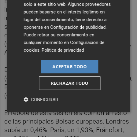
En este contexto, el selectivo estaba muy
solo a este sitio web. Algunos proveedores
impulsado por la banca y empresas
pueden basarse en el interés legítimo en
industriales en la media sesión. A la cabeza
lugar del consentimiento; tiene derecho a
se situaba ArcerloMittal (+8,83%), por
oponerse en
Configuración de publicidad
.
delante de ACS (+7,79%), CaixaBank
Puede retirar su consentimiento en
cualquier momento en
Configuración de
(+6,06%), Bankinter (+5,82%), Indra (+5,57%),
cookies
.
Política de privacidad
Acerinox (+4,86%) y Unicaja (+4,30%).
ACEPTAR TODO
Del lado contrario se situaban Cellnex
(-3,78%), Iberdrola (-1,92%), Colonial (-1,53%),
RECHAZAR TODO
Redeia (-1,27%), Telefónica (-1,27%) y Merlin
(-1,14%).
CONFIGURAR
El rebote de esta sesión era común al resto
de las principales Bolsas europeas. Londres
subía un 0,46%; París, un 1,93%; Fráncfort,