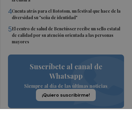
4
Cuenta atrás para el Rototom, un festival que hace de la
diversidad su "seña de identidad"
5
El centro de salud de Benetússer recibe un sello estatal
de calidad por su atención orientada a las personas
mayores
Suscríbete al canal de
Whatsapp
Siempre al día de las últimas noticias
¡Quiero suscribirme!