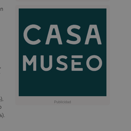
un
,
r
),
o
%).