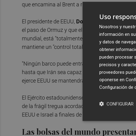
que encamina al Brent a registrar esta semana u
Uso respons
El presidente de EEUU,
Donald Trump
, ha reit
Nosotros y nuestr
el paso de Ormuz y que el estratégico estrecho, p
información en su 
mundial, está "totalmente sellado". El jefe de l
y datos de navega
mantiene un "control total" sobre el estrecho de
obtener informació
pueden procesar su
"Ningún barco puede entrar o salir sin la aproba
precisos y caracte
hasta que Irán sea capaz de llegar a un acuerdo"
proveedores pueden
oponerse en
Confi
ejerce EEUU se mantendrá hasta que Teherán s
Configuración de 
El Ejército estadounidense ha confirmado la lle
CONFIGURAR
de la frágil tregua acordada con Irán, que entró 
EEUU e Israel a finales de febrero.
Las bolsas del mundo presenta