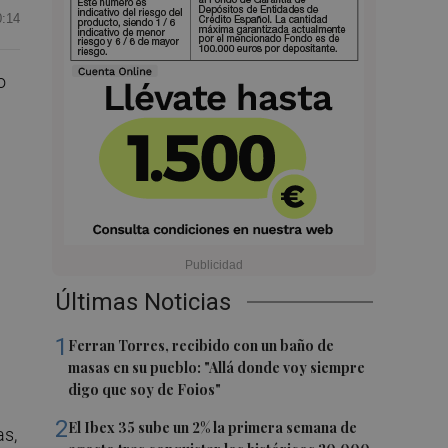
0:14
o
Últimas Noticias
1
Ferran Torres, recibido con un baño de
masas en su pueblo: "Allá donde voy siempre
digo que soy de Foios"
2
El Ibex 35 sube un 2% la primera semana de
as,