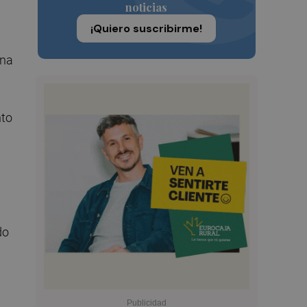
noticias
¡Quiero suscribirme!
una
nto
do