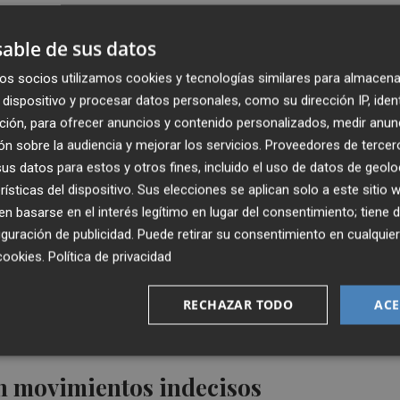
n alza de dos dígitos, cercana al 18%.
able de sus datos
erado este pasado jueves que EEUU mantiene el control sob
os socios utilizamos cookies y tecnologías similares para almacena
or el que circula una cuarta parte del petróleo y el gas
dispositivo y procesar datos personales, como su dirección IP, iden
a Casa Blanca ha subrayado que el Ejército estadounidense
ción, para ofrecer anuncios y contenido personalizados, medir anun
 Ormuz.
n sobre la audiencia y mejorar los servicios.
Proveedores de tercer
s datos para estos y otros fines, incluido el uso de datos de geolo
ción de la Marina de EEUU. Está 'completamente sellado',
rísticas del dispositivo. Sus elecciones se aplican solo a este sitio
, ha señalado, incidiendo en que el bloqueo perimetral que
 basarse en el interés legítimo en lugar del consentimiento; tiene 
guración de publicidad
. Puede retirar su consentimiento en cualqu
e avenga a un pacto con Washington.
cookies
.
Política de privacidad
gada de un tercer portaaviones a Oriente Próximo en medi
RECHAZAR TODO
ACE
en vigor el pasado 8 de abril tras la ofensiva lanzada por
n movimientos indecisos