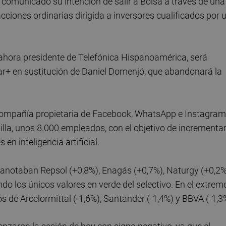
ha comunicado su intención de salir a Bolsa a través de una
ciones ordinarias dirigida a inversores cualificados por 
 ahora presidente de Telefónica Hispanoamérica, será
+ en sustitución de Daniel Domenjó, que abandonará la
la compañía propietaria de Facebook, WhatsApp e Instagram
tilla, unos 8.000 empleados, con el objetivo de incrementa
en inteligencia artificial.
 anotaban Repsol (+0,8%), Enagás (+0,7%), Naturgy (+0,2%
ndo los únicos valores en verde del selectivo. En el extrem
s de Arcelormittal (-1,6%), Santander (-1,4%) y BBVA (-1,3