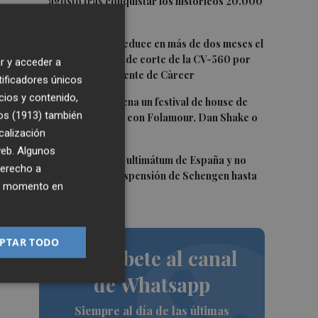
agosto tras conquistar los históricos 20.000
puntos
3
La Diputación reduce en más de dos meses el
re
tiempo previsto de corte de la CV-560 por
r y acceder a
las obras del puente de Càrcer
tificadores únicos
cios y contenido,
4
Roig Arena estrena un festival de house de
os (1913)
también
más de 10 horas con Folamour, Dan Shake o
The Basement
calización
 web. Algunos
5
Italia rechaza el ultimátum de España y no
derecho a
reevaluará la suspensión de Schengen hasta
ier momento en
el 15 de agosto
o
PTAR TODO
Suscríbete al canal
de Whatsapp
Siempre al día de las últimas