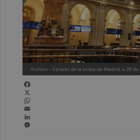
Archivo - Estado de la bolsa de Madrid, a 28 de 
Facebook
X
WhatsApp
Email
LinkedIn
Messenger