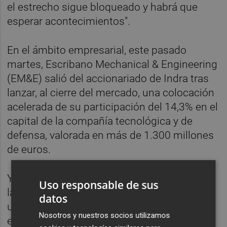
el estrecho sigue bloqueado y habrá que
esperar acontecimientos".
En el ámbito empresarial, este pasado
martes, Escribano Mechanical & Engineering
(EM&E) salió del accionariado de Indra tras
lanzar, al cierre del mercado, una colocación
acelerada de su participación del 14,3% en el
capital de la compañía tecnológica y de
defensa, valorada en más de 1.300 millones
de euros.
Ya este miércoles, y antes de la apertura de
Uso responsable de sus
las bolsas, Rovi ha comunicado que obtuvo
datos
un beneficio neto de 9,4 millones de euros
Nosotros y nuestros socios utilizamos
en el primer trimestre del año, cifra un 48%