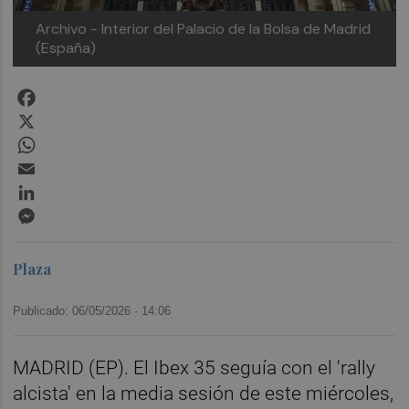
Archivo - Interior del Palacio de la Bolsa de Madrid
(España)
Facebook
X
WhatsApp
Email
LinkedIn
Messenger
Plaza
Publicado: 06/05/2026 ·
14:06
MADRID (EP). El Ibex 35 seguía con el 'rally
alcista' en la media sesión de este miércoles,