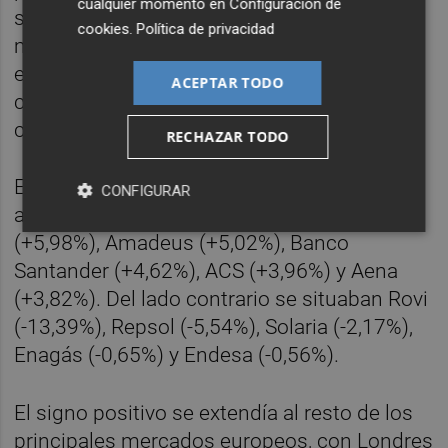
cualquier momento en
Configuración de
situándose por primera vez en dos años y
cookies
.
Política de privacidad
medio en un escenario de contracción ante
el fuerte deterioro en el sector servicios a
ACEPTAR TODO
causa de la incertidumbre provocada por el
conflicto en Oriente Próximo.
RECHAZAR TODO
En este contexto, los principales valores
CONFIGURAR
alcistas eran ArcelorMittal (+7,59%), IAG
(+5,98%), Amadeus (+5,02%), Banco
Santander (+4,62%), ACS (+3,96%) y Aena
(+3,82%). Del lado contrario se situaban Rovi
(-13,39%), Repsol (-5,54%), Solaria (-2,17%),
Enagás (-0,65%) y Endesa (-0,56%).
El signo positivo se extendía al resto de los
principales mercados europeos, con Londres