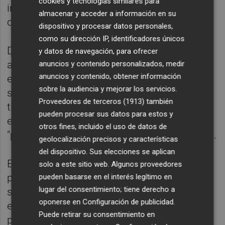
cookies y tecnologías similares para
inferior a la del mismo periodo de 2025,
almacenar y acceder a información en su
cuando registró ganancias de 18,1 millones.
dispositivo y procesar datos personales,
como su dirección IP, identificadores únicos
De su lado, Fluidra ha informado de que
y datos de navegación, para ofrecer
alcanzó los 564 millones de euros en ventas
anuncios y contenido personalizados, medir
anuncios y contenido, obtener información
en el primer trimestre de 2026, lo que
sobre la audiencia y mejorar los servicios.
supone un incremento del 5,4% interanual a
Proveedores de terceros (1913)
también
tipo de cambio constante, con crecimiento
pueden procesar sus datos para estos y
en todas las regiones y una contribución
otros fines, incluido el uso de datos de
"positiva" tanto del volumen como del precio.
geolocalización precisos y características
del dispositivo. Sus elecciones se aplican
En el ámbito macro, la actividad del sector
solo a este sitio web. Algunos proveedores
privado de España se ha deteriorado
pueden basarse en el interés legítimo en
lugar del consentimiento; tiene derecho a
sustancialmente en el mes de abril, cuando
oponerse en
Configuración de publicidad
.
el índice PMI compuesto bajó hasta los 48,7
Puede retirar su consentimiento en
puntos desde los 52,4 del mes anterior,