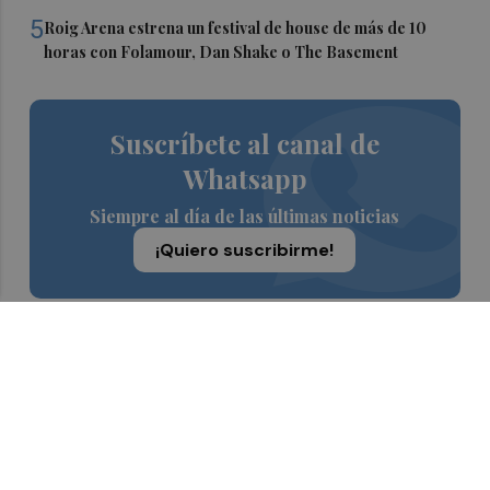
5
Roig Arena estrena un festival de house de más de 10
horas con Folamour, Dan Shake o The Basement
Suscríbete al canal de
Whatsapp
Siempre al día de las últimas noticias
¡Quiero suscribirme!