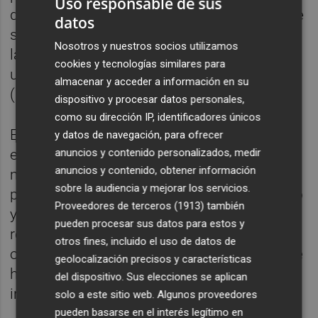
Uso responsable de sus
dólares (64.588 millones de euros) en lo que
datos
será la mayor Oferta Pública Inicial (OPI) de
Nosotros y nuestros socios utilizamos
la historia, otorgando a la firma aeroespacial
cookies y tecnologías similares para
una valoración de 1,77 billones de dólares
almacenar y acceder a información en su
(1,53 billones de euros).
dispositivo y procesar datos personales,
como su dirección IP, identificadores únicos
En el ámbito 'macro', el Tesoro Público
y datos de navegación, para ofrecer
anuncios y contenido personalizados, medir
español ha adjudicado este jueves 5.565
anuncios y contenido, obtener información
millones de euros, en el rango medio
sobre la audiencia y mejorar los servicios.
previsto, en bonos y obligaciones del Estado
Proveedores de terceros (1913)
también
y lo ha hecho a tipos más altos en todas las
pueden procesar sus datos para estos y
referencias, salvo en el caso de las
otros fines, incluido el uso de datos de
obligaciones del Estado a 15 años, donde se
geolocalización precisos y características
ha moderado la rentabilidad ofrecida a los
del dispositivo. Sus elecciones se aplican
inversores.
solo a este sitio web. Algunos proveedores
pueden basarse en el interés legítimo en