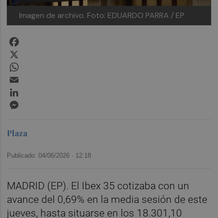
Imagen de archivo.
Foto: EDUARDO PARRA / EP
Facebook
X
WhatsApp
Email
LinkedIn
Messenger
Plaza
Publicado: 04/06/2026 ·
12:18
MADRID (EP). El Ibex 35 cotizaba con un
avance del 0,69% en la media sesión de este
jueves, hasta situarse en los 18.301,10