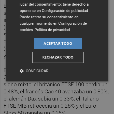
lugar del consentimiento; tiene derecho a
En este contexto, Amadeus lideraba las
oponerse en
Configuración de publicidad
.
subidas en la media sesión (+2,73%),
Puede retirar su consentimiento en
seguido de Inditex (+2,10%), Redeia
cualquier momento en
Configuración de
(+1,50%), Aena (+1,49%) y Puig (+1,45%). De
cookies
.
Política de privacidad
su lado, Acciona Energía encabezaba los
descensos (-1,31%), seguido de Repsol
ACEPTAR TODO
(-1,24%), Colonial (-0,97%), Acerinox (-0,86%)
y Acciona (-0,33%).
RECHAZAR TODO
El resto de las principales Bolsas del Viejo
CONFIGURAR
Continente cotizaba a media sesión con
signo mixto: el británico FTSE 100 perdía un
0,48%, el francés Cac 40 avanzaba un 0,80%,
el alemán Dax subía un 0,33%, el italiano
FTSE MIB retrocedía un 0,28% y el Euro
Stoxx 50 ganaba un 0,16%.