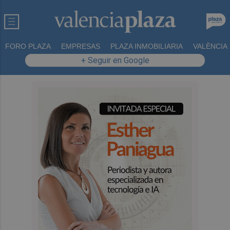
FORO PLAZA
EMPRESAS
PLAZA INMOBILIARIA
VALÈNCIA
+ Seguir en Google