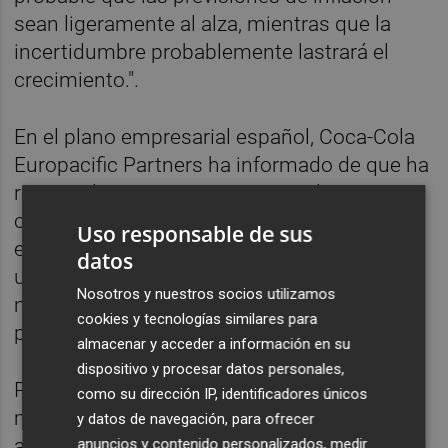
sean ligeramente al alza, mientras que la
incertidumbre probablemente lastrará el
crecimiento.".
En el plano empresarial español, Coca-Cola
Europacific Partners ha informado de que ha
registrado unos ingresos ajustados
comparables de 5.132 millones de euros en
Uso responsable de sus
el primer trimestre de 2025, lo que supone
datos
un alza del 9,4% respecto a los 4.689
Nosotros y nuestros socios utilizamos
millones de euros alcanzados en el mismo
cookies y tecnologías similares para
periodo del ejercicio precedente.
almacenar y acceder a información en su
dispositivo y procesar datos personales,
Por otra parte, Ángel Simón llega este
como su dirección IP, identificadores únicos
martes, 28 de abril, a su primer consejo de
y datos de navegación, para ofrecer
administración de Indra como presidente de
anuncios y contenido personalizados, medir