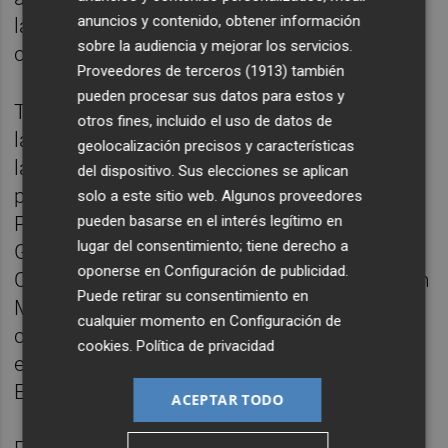
anuncios y contenido, obtener información
la firma desde que fuese nombrado en el
sobre la audiencia y mejorar los servicios.
cargo el pasado día 2 de este mes.
Proveedores de terceros (1913)
también
pueden procesar sus datos para estos y
También en relación con Indra, el director de
otros fines, incluido el uso de datos de
la Oficina de Asuntos Económicos y G20 de
geolocalización precisos y características
la Moncloa, Manuel de la Rocha, y la
del dispositivo. Sus elecciones se aplican
presidenta de la Sociedad Estatal de
solo a este sitio web. Algunos proveedores
Participaciones Industriales (SEPI), Belén
pueden basarse en el interés legítimo en
lugar del consentimiento; tiene derecho a
Gualda, han declinado acudir este martes al
oponerse en
Configuración de publicidad
.
Congreso para comparecer ante la Comisión
Puede retirar su consentimiento en
Mixta de Seguridad Nacional para rendir
cualquier momento en
Configuración de
cuentas por los movimientos acontecidos
cookies
.
Política de privacidad
en Indra y Escribano Mechanical and
Engineering (EM&E).
ACEPTAR TODO