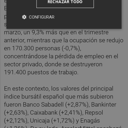
En el plano macro, hoy se ha conocido la
RECHAZAR TODO
Encuesta de Población Activa (EPA) del
primer trimestre, que refleja que el paro
CONFIGURAR
subió en 231.500 personas entre enero y
marzo, un 9,3% más que en el trimestre
anterior, mientras que la ocupación se redujo
en 170.300 personas (-0,7%),
concentrándose la pérdida de empleo en el
sector privado, donde se destruyeron
191.400 puestos de trabajo.
En este contexto, los valores del principal
índice bursátil español que más subieron
fueron Banco Sabadell (+2,87%), Bankinter
(+2,63%), Caixabank (+2,41%), Repsol
(+2,12%), Unicaja (+1,72%) y Enagás