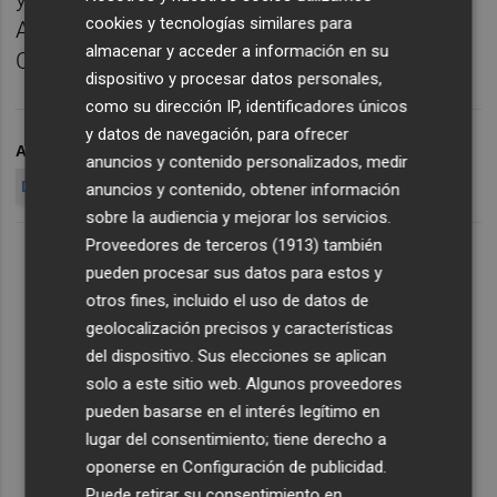
cookies y tecnologías similares para
Administración del Estado (IGAE) (en las
almacenar y acceder a información en su
Cuentas de las Administraciones Públicas).
dispositivo y procesar datos personales,
como su dirección IP, identificadores únicos
y datos de navegación, para ofrecer
ARCHIVADO EN
INSTITUTO NACIONAL DE ESTADÍSTICA
anuncios y contenido personalizados, medir
DECRECIMIENTO ECONÓMICO
anuncios y contenido, obtener información
sobre la audiencia y mejorar los servicios.
Proveedores de terceros (1913)
también
pueden procesar sus datos para estos y
otros fines, incluido el uso de datos de
geolocalización precisos y características
del dispositivo. Sus elecciones se aplican
solo a este sitio web. Algunos proveedores
pueden basarse en el interés legítimo en
lugar del consentimiento; tiene derecho a
oponerse en
Configuración de publicidad
.
Puede retirar su consentimiento en