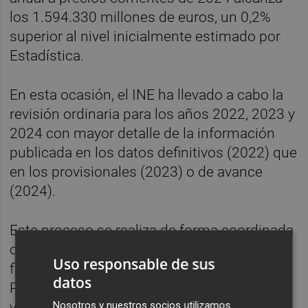
los 1.594.330 millones de euros, un 0,2%
superior al nivel inicialmente estimado por
Estadística.
En esta ocasión, el INE ha llevado a cabo la
revisión ordinaria para los años 2022, 2023 y
2024 con mayor detalle de la información
publicada en los datos definitivos (2022) que
en los provisionales (2023) o de avance
(2024).
Este proceso se realiza de forma coordinada
con el Banco de España (en las cuentas
Uso responsable de sus
financieras y las estadísticas de Balanza de
datos
Pagos y posición de inversión internacional)
Nosotros y nuestros socios utilizamos
y con la Intervención General de la