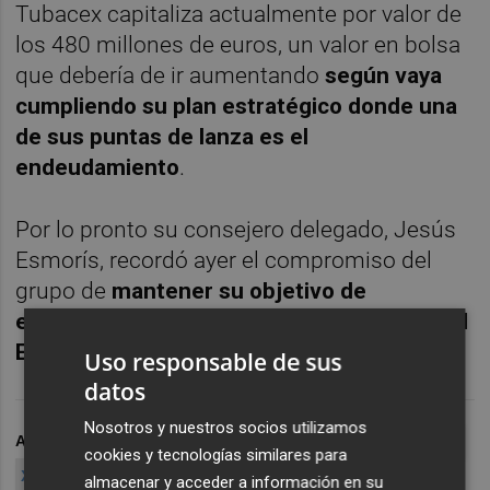
Tubacex capitaliza actualmente por valor de
los 480 millones de euros, un valor en bolsa
que debería de ir aumentando
según vaya
cumpliendo su plan estratégico donde una
de sus puntas de lanza es el
endeudamiento
.
Por lo pronto su consejero delegado, Jesús
Esmorís, recordó ayer el compromiso del
grupo de
mantener su objetivo de
endeudamiento por debajo de tres veces el
Ebidta.
Uso responsable de sus
datos
Nosotros y nuestros socios utilizamos
ARCHIVADO EN
TUBACEX
TUBOS
GERARDO AROSTEGUI
cookies y tecnologías similares para
XABIER DE IRALA
RESULTADOS TUBACEX
almacenar y acceder a información en su