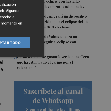
duplicarse por el eclipse con hasta 1,5
calización
o
millones de desplazamientos adicionales
 web. Algunos
3
La Guardia Civil desplegará un dispositivo
derecho a
especial de seguridad por el eclipse del día
ier momento en
12, con más de 24.000 efectivos
4
El Ayuntamiento de València lanza un
decálogo para seguir el eclipse con
PTAR TODO
seguridad
5
Carmen Ortí: "Me gustaría ser la consellera
el
que ha estimulado el cariño por el
valenciano"
la
Suscríbete al canal
de Whatsapp
s
Siempre al día de las últimas