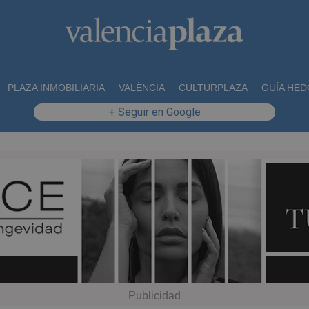
PLAZA INMOBILIARIA
VALÈNCIA
CULTURPLAZA
GUÍA HED
+ Seguir en Google