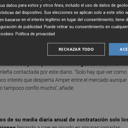
s datos para estos y otros fines, incluido el uso de datos de geolo
 en bolsa de la cotizada presidida desde marzo pasad
rísticas del dispositivo. Sus elecciones se aplican solo a este sitio
acerse una idea
de la desconfianza que genera entre
 basarse en el interés legítimo en lugar del consentimiento; tiene 
articular. De hecho, el viernes pasado cerró en los 0,59
guración de publicidad
. Puede retirar su consentimiento en cualqu
istóricos situados en los 0,46 euros de mediados de
cookies
.
Política de privacidad
RECHAZAR TODO
ACE
ya ni se sabe las prórrogas que lleva, cada vez que
 pocos días ya ha perdido todo lo ganado
", apuntan
leña contactada por este diario. "Solo hay que ver como 
co interés que despierta Amper entre el mercado aunque 
ero tampoco confío mucho", añade.
los de su media diaria anual de contratación solo lo
esiones
llegando a caer en picado en algunas jornadas