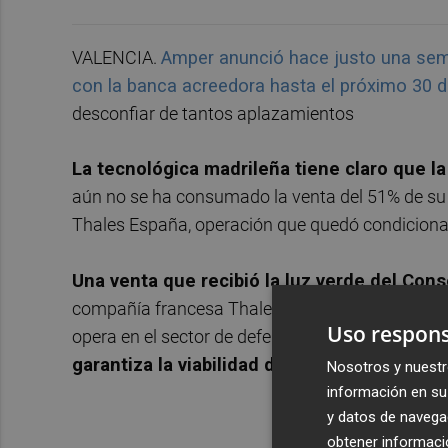
VALENCIA.
Amper anunció hace justo una sem
con la banca acreedora hasta el próximo 30 
desconfiar de tantos aplazamientos
La tecnológica madrileña tiene claro que la
aún no se ha consumado la venta del 51% de su
Thales España, operación que quedó condicionad
Una venta que recibió la luz verde del Con
compañía francesa Thales, que ya poseía el 49% s
Uso respons
opera en el sector de defensa nacional.
La opera
garantiza la viabilidad de la filial de Amper.
Nosotros y nuestr
información en su 
y datos de navega
obtener informació