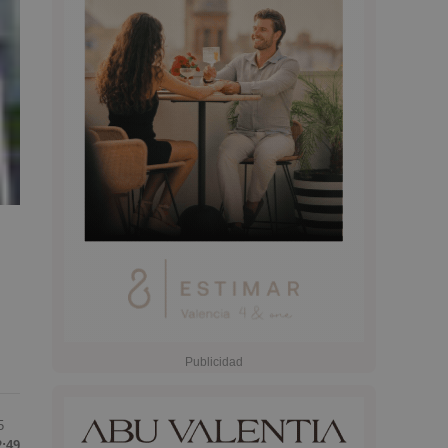
5
2:49