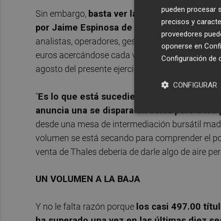
pueden procesar su
Sin embargo,
basta ver la evolución bajista
precisos y caracte
por Jaime Espinosa de los Monteros para h
proveedores pueden
analistas, operadores, gestores e inversores en p
oponerse en
Confi
euros acercándose cada vez más a los mínimos h
Configuración de 
agosto del presente ejercicio.
CONFIGURAR
"
Es lo que está sucediendo con Codere que 
anuncia una se dispara en bolsa pero a los
desde una mesa de intermediación bursátil madri
volumen se está secando para comprender el po
venta de Thales debería de darle algo de aire p
UN VOLUMEN A LA BAJA
Y no le falta razón porque
los casi 497.00 títu
ha superado una vez en las últimas diez s