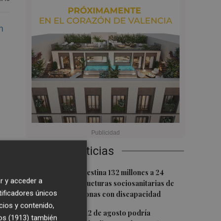
n
Últimas Noticias
1
La Generalitat destina 132 millones a 24
r y acceder a
nuevas infraestructuras sociosanitarias de
tificadores únicos
mayores y personas con discapacidad
cios y contenido,
2
La movilidad el 12 de agosto podría
os (1913)
también