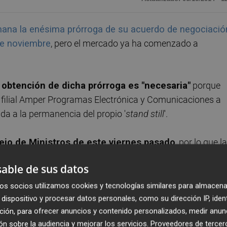
ana la enésima prórroga de su acuerdo de negociació
de noviembre
, pero el mercado ya ha comenzado a
 obtención de dicha prórroga es "necesaria"
porque
 filial Amper Programas Electrónica y Comunicaciones a
a a la permanencia del propio '
stand still
'.
sejo de Ministros de este viernes pasado
, por lo que la
e hace con la totalidad de la filial del grupo español que
able de sus datos
ción, que se consumará en los próximos días,
os socios utilizamos cookies y tecnologías similares para almacena
dispositivo y procesar datos personales, como su dirección IP, iden
ción, para ofrecer anuncios y contenido personalizados, medir anun
n sobre la audiencia y mejorar los servicios.
Proveedores de tercer