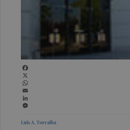
Facebook
X
WhatsApp
Email
LinkedIn
Messenger
Luis A. Torralba