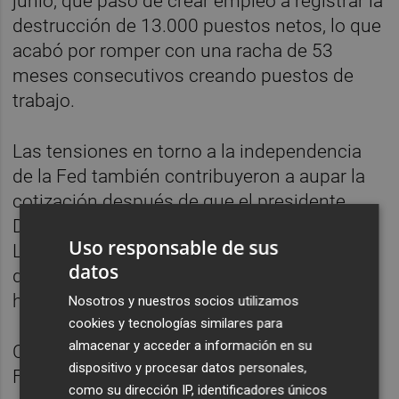
junio, que pasó de crear empleo a registrar la
destrucción de 13.000 puestos netos, lo que
acabó por romper con una racha de 53
meses consecutivos creando puestos de
trabajo.
Las tensiones en torno a la independencia
de la Fed también contribuyeron a aupar la
cotización después de que el presidente
Donald Trump despidiese a la gobernadora
Uso responsable de sus
Lisa Cook por una supuesta falsificación de
datos
documentos en dos solicitudes de
hipotecas.
Nosotros y nuestros socios utilizamos
cookies y tecnologías similares para
almacenar y acceder a información en su
Christopher Waller, otro gobernador de la
dispositivo y procesar datos personales,
Fed y uno de los posibles sucesores de
como su dirección IP, identificadores únicos