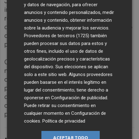
Jerome Powell al frente del banco central,
y datos de navegación, para ofrecer
insistió la semana pasada en que deben
anuncios y contenido personalizados, medir
recortarse los tipos de interés en la reunión
anuncios y contenido, obtener información
del 17 de septiembre y continuar haciéndolo
sobre la audiencia y mejorar los servicios.
de cara a los próximos meses en hasta 150
Proveedores de terceros (1725)
también
pueden procesar sus datos para estos y
puntos básicos.
otros fines, incluido el uso de datos de
geolocalización precisos y características
Cabe recordar que el oro y el dólar
del dispositivo. Sus elecciones se aplican
mantienen, según la teoría clásica, una
solo a este sitio web. Algunos proveedores
correlación inversa, ya que cuando baja el
pueden basarse en el interés legítimo en
precio del dinero son necesarios más
lugar del consentimiento; tiene derecho a
dólares para comprar lingotes. Por el
oponerse en
Configuración de publicidad
.
contrario, una política monetaria más dura
Puede retirar su consentimiento en
cualquier momento en
Configuración de
presiona el precio del metal.
cookies
.
Política de privacidad
ACEPTAR TODO