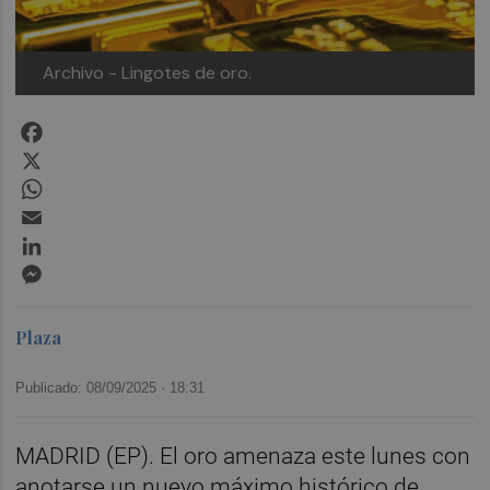
Archivo - Lingotes de oro.
Facebook
X
WhatsApp
Email
LinkedIn
Messenger
Plaza
Publicado: 08/09/2025 ·
18:31
MADRID (EP). El oro amenaza este lunes con
anotarse un nuevo máximo histórico de