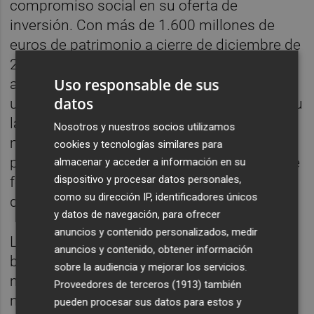
compromiso social en su oferta de
inversión. Con más de 1.600 millones de
euros de patrimonio a cierre de diciembre de
2025, el fondo promueve características
Uso responsable de sus
ambientales y sociales y, además, mantiene
datos
un marcado componente solidario. Desde su
lanzamiento en 1999 ha donado más de 7,7
Nosotros y nuestros socios utilizamos
millones de euros para impulsar 144
cookies y tecnologías similares para
proyectos solidarios, que han beneficiado de
almacenar y acceder a información en su
dispositivo y procesar datos personales,
forma directa a más de 100.000 personas y
como su dirección IP, identificadores únicos
de manera indirecta a más de 500.000.
y datos de navegación, para ofrecer
anuncios y contenido personalizados, medir
La edición de 2026 consolida este recorrido
anuncios y contenido, obtener información
bajo el lema invertir hoy para proteger el
sobre la audiencia y mejorar los servicios.
mañana. En esta convocatoria se repartirán
Proveedores de terceros (1913)
también
nuevamente un millón de euros a través de
pueden procesar sus datos para estos y