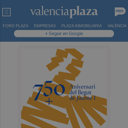
FORO PLAZA
EMPRESAS
PLAZA INMOBILIARIA
VALÈNCIA
+ Seguir en Google