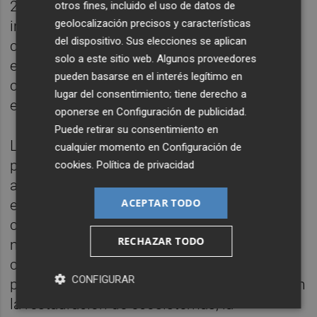
25 donaciones destinadas a iniciativas con
otros fines, incluido el uso de datos de
geolocalización precisos y características
impacto social y medioambiental. La
del dispositivo. Sus elecciones se aplican
convocatoria se lanzó el pasado mes de
solo a este sitio web. Algunos proveedores
enero y ha recibido más de 250 proyectos
pueden basarse en el interés legítimo en
candidatos, de los cuales 32 se desarrollan
lugar del consentimiento; tiene derecho a
en territorios de la Dirección Territorial Este.
oponerse en
Configuración de publicidad
.
Puede retirar su consentimiento en
Las donaciones se distribuirán entre
cualquier momento en
Configuración de
proyectos de cinco grandes ámbitos de
cookies
.
Política de privacidad
actuación. Medioambiente, inclusión social,
ACEPTAR TODO
educación, creación de empleo para
colectivos vulnerables y dependencia,
RECHAZAR TODO
mayores y salud. Este año, además, la
convocatoria incorpora un foco especial en
CONFIGURAR
proyectos medioambientales vinculados con
la restauración de ecosistemas, la