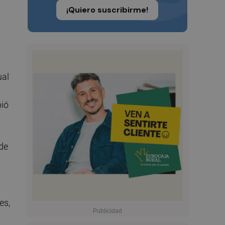
¡Quiero suscribirme!
ual
pió
 de
es,