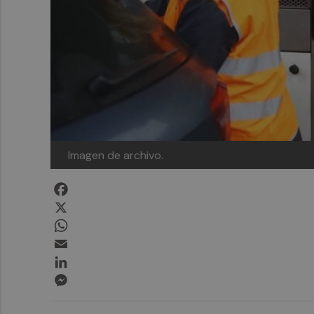
Imagen de archivo.
Facebook
X
WhatsApp
Email
LinkedIn
Messenger