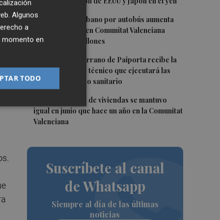
de la intervención de EEUU y Japón en el yen
calización
 web. Algunos
3
El transporte urbano por autobús aumenta
derecho a
un 1,9% en junio en Comunitat Valenciana
ier momento en
hasta los 17,4 millones
24.
4
El CEIP Rosa Serrano de Paiporta recibe la
visita del equipo técnico que ejecutará las
PTAR TODO
obras del forjado sanitario
5
La compraventa de viviendas se mantuvo
os
igual en junio que hace un año en la Comunitat
Valenciana
os.
Suscríbete al canal
de Whatsapp
ue
ra
Siempre al día de las últimas
noticias