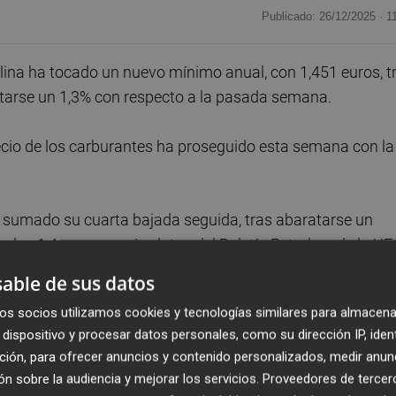
Publicado: 26/12/2025 ·
1
olina ha tocado un nuevo mínimo anual, con 1,451 euros, t
tarse un 1,3% con respecto a la pasada semana.
ecio de los carburantes ha proseguido esta semana con la
ha sumado su cuarta bajada seguida, tras abaratarse un
 los 1,4 euros, según datos del Boletín Petrolero de la UE
able de sus datos
os socios utilizamos cookies y tecnologías similares para almacena
 que retroceder hasta fechas anteriores al estallido de la
dispositivo y procesar datos personales, como su dirección IP, iden
 bajo -en la primera semana de octubre de 2021-, aunque
ción, para ofrecer anuncios y contenido personalizados, medir anun
licaron por la crisis energética, el precio en el surtidor
n sobre la audiencia y mejorar los servicios.
Proveedores de tercer
as posteriores. Para el gasoil, los 1,4 euros por litro de