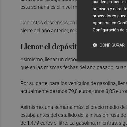
pueden procesar su
esta semana es el nivel más bajo desde finales 
precisos y caracte
proveedores pueden
Con estos descensos, en lo que va de 2025 la ga
oponerse en
Confi
Configuración de 
cierre del año anterior, mientras que el diésel e
Llenar el depósito, hasta 3,85 
CONFIGURAR
Asimismo, llenar un depósito medio de 55 litros 
que en las mismas fechas del año pasado, cuan
Por su parte, para los vehículos de gasolina, ll
actualmente de unos 79,8 euros, unos 3,85 eur
Asimismo, una semana más, el precio medio del li
estaba antes del estallido de la invasión rusa d
de 1,479 euros el litro. La gasolina, mientras, si