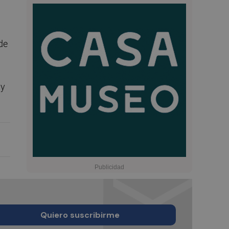
de
 y
Quiero suscribirme