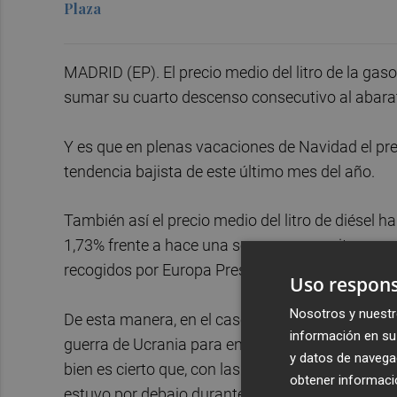
Plaza
MADRID (EP). El precio medio del litro de la gas
sumar su cuarto descenso consecutivo al abara
Y es que en plenas vacaciones de Navidad el pr
tendencia bajista de este último mes del año.
También así el precio medio del litro de diésel 
1,73% frente a hace una semana, para situarse en
recogidos por Europa Press.
Uso respons
Nosotros y nuestr
De esta manera, en el caso de la gasolina, habría
información en su 
guerra de Ucrania para encontrar un precio más
y datos de navega
bien es cierto que, con las subvenciones que se ap
obtener informació
estuvo por debajo durante bastante tiempo en fech