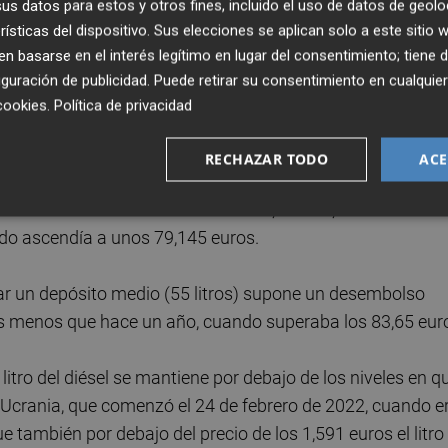
s datos para estos y otros fines, incluido el uso de datos de geolo
del pasado mes de octubre.
rísticas del dispositivo. Sus elecciones se aplican solo a este sitio
 basarse en el interés legítimo en lugar del consentimiento; tiene 
solina registra un abaratamiento del 4,85% respecto al
guración de publicidad
. Puede retirar su consentimiento en cualqu
cookies
.
Política de privacidad
s casi un 3% más barato frente al precio en que despidió 20
euros más barato.
RECHAZAR TODO
ACE
de diésel tiene un coste de 77 euros, unos 2,14 euros men
do ascendía a unos 79,145 euros.
enar un depósito medio (55 litros) supone un desembolso
os menos que hace un año, cuando superaba los 83,65 eur
tro del diésel se mantiene por debajo de los niveles en q
e Ucrania, que comenzó el 24 de febrero de 2022, cuando e
gue también por debajo del precio de los 1,591 euros el litro