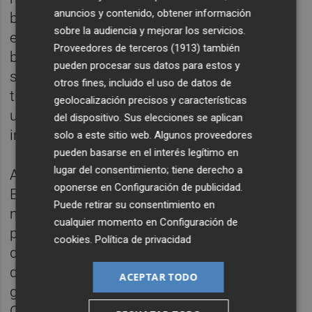
anuncios y contenido, obtener información
bien el bloqueo seguirá en pleno vigor y
sobre la audiencia y mejorar los servicios.
efecto, el Proyecto Libertad --el tránsito de
Proveedores de terceros (1913)
también
buques por el estrecho de Ormuz-- se
pueden procesar sus datos para estos y
suspenderá durante un breve periodo de
otros fines, incluido el uso de datos de
tiempo para ver si el acuerdo puede
geolocalización precisos y características
ultimarse y firmarse", ha manifestado el
del dispositivo. Sus elecciones se aplican
inquilino de la Casa Blanca en su red social.
solo a este sitio web. Algunos proveedores
pueden basarse en el interés legítimo en
lugar del consentimiento; tiene derecho a
Además, el Departamento de Estado de
oponerse en
Configuración de publicidad
.
Estados Unidos ha anunciado este
Puede retirar su consentimiento en
miércoles que el país norteamericano
cualquier momento en
Configuración de
presentará una resolución ante el Consejo
cookies
.
Política de privacidad
de Seguridad de la Naciones Unidas "para
defender la libertad de navegación y
ACEPTAR TODO
garantizar la seguridad del estrecho de
Ormuz" elaborada junto a Bahréin y "sus