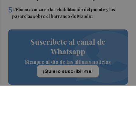
5
L'Eliana avanza en la rehabilitación del puente y las
pasarelas sobre el barranco de Mandor
Suscríbete al canal de
Whatsapp
Siempre al día de las últimas noticias
¡Quiero suscribirme!