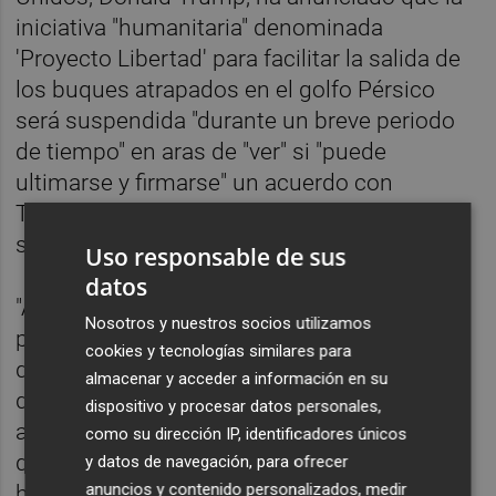
iniciativa "humanitaria" denominada
'Proyecto Libertad' para facilitar la salida de
los buques atrapados en el golfo Pérsico
será suspendida "durante un breve periodo
de tiempo" en aras de "ver" si "puede
ultimarse y firmarse" un acuerdo con
Teherán, aunque, ha subrayado, el bloqueo
seguirá vigente.
Uso responsable de sus
datos
"A raíz de la solicitud de Pakistán y otros
Nosotros y nuestros socios utilizamos
países, del enorme éxito militar obtenido
cookies y tecnologías similares para
durante la campaña contra Irán y, además,
almacenar y acceder a información en su
del hecho de que se han logrado grandes
dispositivo y procesar datos personales,
avances hacia un acuerdo completo y
como su dirección IP, identificadores únicos
definitivo con los representantes de Irán,
y datos de navegación, para ofrecer
anuncios y contenido personalizados, medir
hemos acordado de mutuo acuerdo que, si