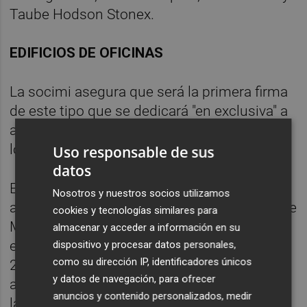
Taube Hodson Stonex.
EDIFICIOS DE OFICINAS
La socimi asegura que será la primera firma
de este tipo que se dedicará "en exclusiva" a
activos en renta terciarios (oficinas,
logísticos y comerciales).
Uso responsable de sus
datos
En concreto, se centrará en explotar en
Nosotros y nuestros socios utilizamos
alquiler oficinas en los centros financieros de
cookies y tecnologías similares para
Madrid y Barcelona. Estos edificios coparán
almacenar y acceder a información en su
el 70% de su cartera, que prevé reservar otro
dispositivo y procesar datos personales,
como su dirección IP, identificadores únicos
20% a centros logísticos y el 10% restante a
y datos de navegación, para ofrecer
activos comerciales, siempre en el eje entre
anuncios y contenido personalizados, medir
la capital y la Ciudad Condal.