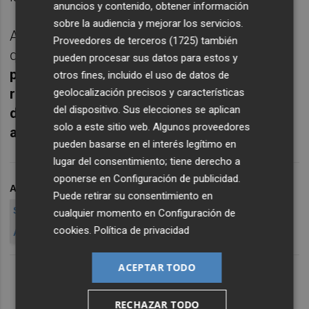
anuncios y contenido, obtener información
sobre la audiencia y mejorar los servicios.
Axia Real Estate se constituye sin activos (lo
Proveedores de terceros (1725)
también
que se denomina un 'blind pool') pero
pueden procesar sus datos para estos y
pretende invertir la totalidad de los
otros fines, incluido el uso de datos de
recursos que capte con la OPS entre los
geolocalización precisos y características
del dispositivo. Sus elecciones se aplican
doce y los 18 meses siguientes a su
solo a este sitio web. Algunos proveedores
admisión a cotización en bolsa.
pueden basarse en el interés legítimo en
lugar del consentimiento; tiene derecho a
oponerse en
Configuración de publicidad
.
ARCHIVADO EN
AXIA REAL ESTATE
SOCIMI AXIA
Puede retirar su consentimiento en
SOCIMI BOLSA
SOCIMI MAB
cualquier momento en
Configuración de
cookies
.
Política de privacidad
AXIA REAL ESTATE DEBUTA EN BOLSA
DEBUT DE
ACEPTAR TODO
RECHAZAR TODO