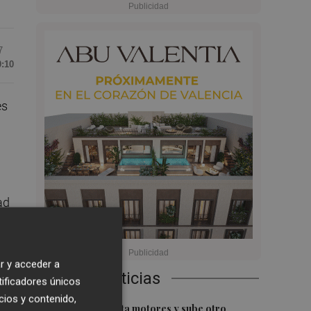
7
0:10
es
ad
o.
r y acceder a
Últimas Noticias
tificadores únicos
cios y contenido,
1
El Ibex 35 aprieta motores y sube otro