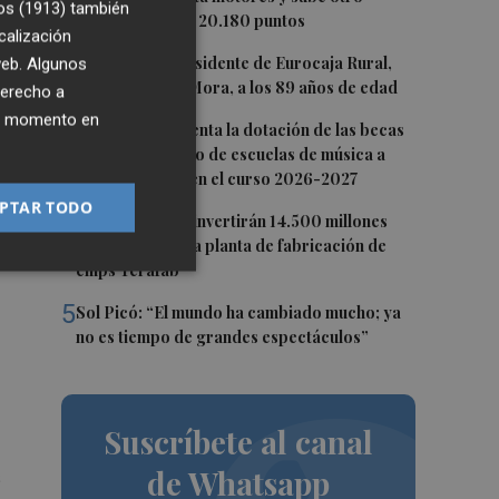
os (1913)
también
0,62%, hasta los 20.180 puntos
calización
2
Fallece el expresidente de Eurocaja Rural,
 web. Algunos
Andrés Gómez Mora, a los 89 años de edad
derecho a
ier momento en
3
CaixaBank aumenta la dotación de las becas
para el alumnado de escuelas de música a
275.000 euros en el curso 2026-2027
PTAR TODO
4
Tesla y SpaceX invertirán 14.500 millones
para construir la planta de fabricación de
chips Terafab
5
Sol Picó: “El mundo ha cambiado mucho; ya
no es tiempo de grandes espectáculos”
Suscríbete al canal
de Whatsapp
s