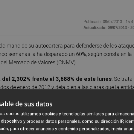
Publicado: 09/07/2013 ·
15:4
Actualizado: 09/07/2013 · 2
o mano de su autocartera para defenderse de los ataqu
cinco semanas la ha disparado un 60%, según consta en la
l del Mercado de Valores (CNMV).
a del 2,302% frente al 3,688% de este lunes
. Se trata
os de enero de 2012 y deja bien a las claras que la entid
 brazos ante las embestidas de los especuladores de turn
able de sus datos
 CNMV a 28 de junio pasado,
los 'cortos' controlaban el
os socios utilizamos cookies y tecnologías similares para almacena
dispositivo y procesar datos personales, como su dirección IP, iden
ción, para ofrecer anuncios y contenido personalizados, medir anun