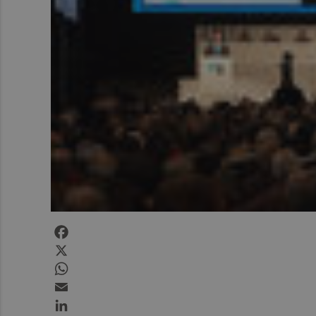
Facebook
X
WhatsApp
Email
LinkedIn