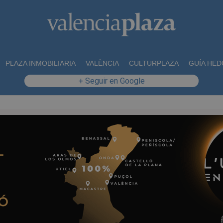
PLAZA INMOBILIARIA
VALÈNCIA
CULTURPLAZA
GUÍA HED
+ Seguir en Google