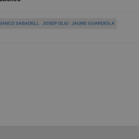
BANCO SABADELL
JOSEP OLIU
JAUME GUARDIOLA