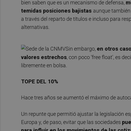
bien saben que es un mecanismo de defensa,
m
temidas posiciones bajistas
aunque también l
a través del reparto de títulos e incluso para re
alternativas.
Sin embargo,
en otros caso
valores estrechos
, con poco ‘free float', es 
libremente en bolsa.
TOPE DEL 10%
Hace tres años se aumentó el máximo de autocart
Un repunte que permitió ajustar la legislación e
Europa y, de paso, evitar que las sociedades
pue
para influir en los movimientos de las coti