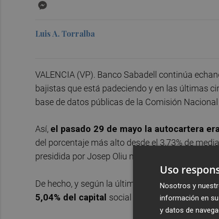
Messenger
Luis A. Torralba
VALENCIA (VP). Banco Sabadell continúa echand
bajistas que está padeciendo y en las últimas 
base de datos públicas de la Comisión Naciona
Así,
el pasado 29 de mayo la autocartera er
del porcentaje más alto desde el 3,73% de mediad
presidida por Josep Oliu no se está cruzando de
Uso respons
De hecho, y según la última comunicación de la
Nosotros y nuestr
5,04% del capital
social del banco vallesano.
información en su 
y datos de navega