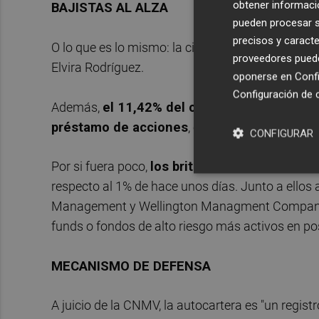
obtener informació
BAJISTAS AL ALZA
pueden procesar su
precisos y caracte
O lo que es lo mismo: la cifra más elevada de l
proveedores pueden
Elvira Rodríguez.
oponerse en
Confi
Configuración de 
Además,
el 11,42% del capital social -algo 
préstamo de acciones
, es decir, la antesala d
CONFIGURAR
Por si fuera poco,
los británicos de Marshall
respecto al 1% de hace unos días. Junto a ellos
Management y Wellington Managment Company, c
funds o fondos de alto riesgo más activos en po
MECANISMO DE DEFENSA
A juicio de la CNMV, la autocartera es "un regist