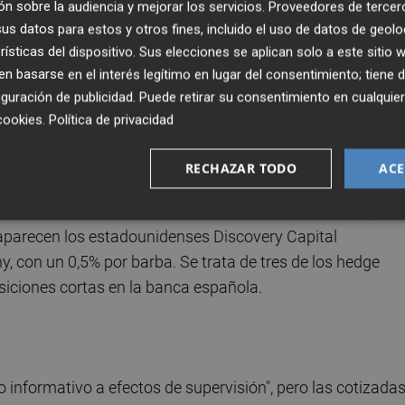
n sobre la audiencia y mejorar los servicios.
Proveedores de tercer
s datos para estos y otros fines, incluido el uso de datos de geolo
rísticas del dispositivo. Sus elecciones se aplican solo a este sitio
as que da cumplida información el organismo que preside
 basarse en el interés legítimo en lugar del consentimiento; tiene 
guración de publicidad
. Puede retirar su consentimiento en cualqu
cookies
.
Política de privacidad
más de 338 millones de títulos- estaba ayer en
e las posiciones bajistas.
RECHAZAR TODO
ACE
 Wace LLP han aumentado sus 'cortos' hasta el 1,11%
 aparecen los estadounidenses Discovery Capital
on un 0,5% por barba. Se trata de tres de los hedge
siciones cortas en la banca española.
ro informativo a efectos de supervisión", pero las cotizada