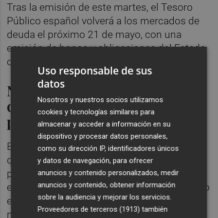
Tras la emisión de este martes, el Tesoro
Público español volverá a los mercados de
deuda el próximo 21 de mayo, con una
emisión de bonos y obligaciones del Estado
con la que cerrará las subastas del mes.
Uso responsable de sus
datos
Necesidades de financiación
Nosotros y nuestros socios utilizamos
de 55.000 millones de euros
cookies y tecnologías similares para
para 2026
almacenar y acceder a información en su
dispositivo y procesar datos personales,
El Tesoro Público prevé unas necesidades
como su dirección IP, identificadores únicos
de financiación nuevas de 55.000 millones
y datos de navegación, para ofrecer
para 2026, la misma cifra que en 2025. La
anuncios y contenido personalizados, medir
anuncios y contenido, obtener información
estrategia de financiación del Tesoro Público
sobre la audiencia y mejorar los servicios.
estará condicionada este año por el buen
Proveedores de terceros (1913)
también
momento de la economía española y la