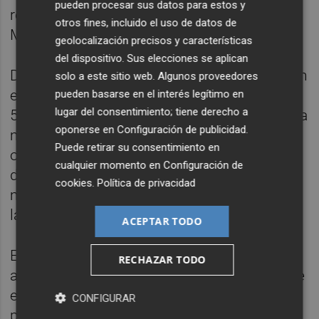
pueden procesar sus datos para estos y
responsabilidad presupuestaria, según el
otros fines, incluido el uso de datos de
Ministerio de Economía.
geolocalización precisos y características
del dispositivo. Sus elecciones se aplican
De los 55.000 millones de euros previstos en
solo a este sitio web. Algunos proveedores
emisiones netas del Tesoro para este año,
pueden basarse en el interés legítimo en
lugar del consentimiento; tiene derecho a
50.000 millones de euros serán para deuda a
oponerse en
Configuración de publicidad
.
medio y largo plazo, esto es, bonos y
Puede retirar su consentimiento en
obligaciones, deuda en divisas, préstamos y
cualquier momento en
Configuración de
deudas asumidas, mientras que 5.000
cookies
.
Política de privacidad
millones serán para emitir letras del Tesoro,
las mismas cifras que en 2025.
ACEPTAR TODO
En términos brutos, las emisiones totales
RECHAZAR TODO
alcanzarán este año los 285.693 millones de
euros, un 4,2% más respecto al cierre
CONFIGURAR
previsto para 2025 (274.242 millones de