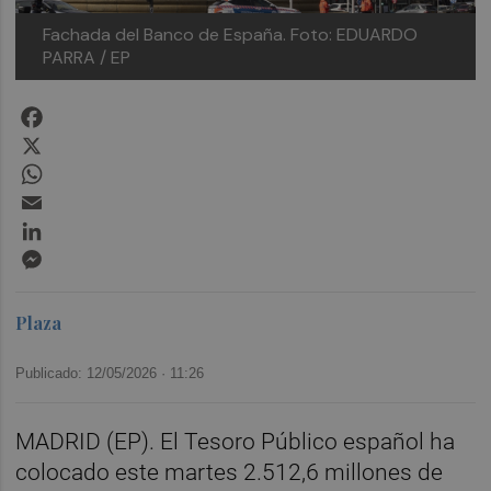
Fachada del Banco de España.
Foto: EDUARDO
PARRA / EP
Facebook
X
WhatsApp
Email
LinkedIn
Messenger
Plaza
Publicado: 12/05/2026 ·
11:26
MADRID (EP). El Tesoro Público español ha
colocado este martes 2.512,6 millones de