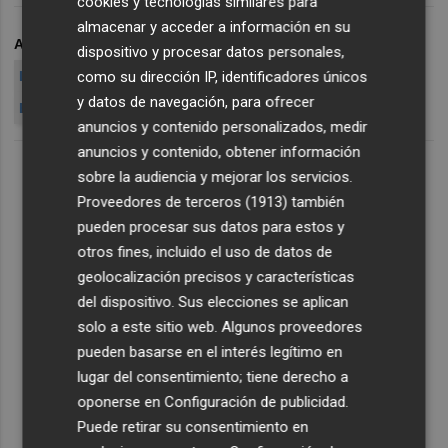
cookies y tecnologías similares para
almacenar y acceder a información en su
ARCHIVADO EN
TESORO
EMISION
DEUDA
PAGARÉS
dispositivo y procesar datos personales,
como su dirección IP, identificadores únicos
LETRAS
BONOS
OBLIGACIONES
BANCO DE ESPAÑA
y datos de navegación, para ofrecer
ESPAÑA
ESCÁNDALOS EN
anuncios y contenido personalizados, medir
anuncios y contenido, obtener información
sobre la audiencia y mejorar los servicios.
Proveedores de terceros (1913)
también
pueden procesar sus datos para estos y
otros fines, incluido el uso de datos de
geolocalización precisos y características
del dispositivo. Sus elecciones se aplican
solo a este sitio web. Algunos proveedores
pueden basarse en el interés legítimo en
lugar del consentimiento; tiene derecho a
oponerse en
Configuración de publicidad
.
Puede retirar su consentimiento en