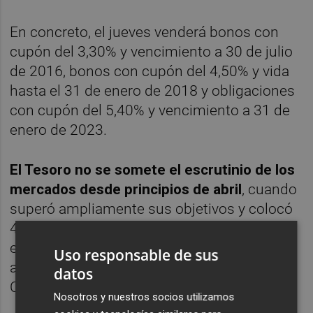
En concreto, el jueves venderá bonos con
cupón del 3,30% y vencimiento a 30 de julio
de 2016, bonos con cupón del 4,50% y vida
hasta el 31 de enero de 2018 y obligaciones
con cupón del 5,40% y vencimiento a 31 de
enero de 2023.
El Tesoro no se somete el escrutinio de los
mercados desde principios de abril
, cuando
superó ampliamente sus objetivos y colocó
4.307,43 millones en bonos y obligaciones
en medio de las tensiones de los mercados
Uso responsable de sus
ante las incertidumbres del rescate de
datos
Chipre.
Nosotros y nuestros socios utilizamos