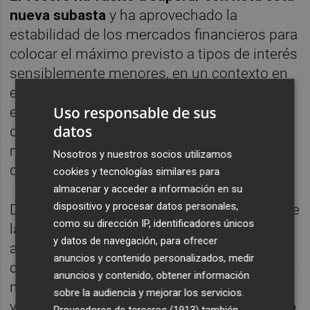
nueva subasta
y ha aprovechado la
estabilidad de los mercados financieros para
colocar el máximo previsto a tipos de interés
sensiblemente menores, en un contexto en
el que la prima de riesgo se mueve en el
Uso responsable de sus
entorno de los 300 puntos básicos y el tipo
datos
de interés del bono español a diez años se
mantiene en el 3,5%, muy alejado de la cifra
Nosotros y nuestros socios utilizamos
que marcaba los meses previos.
cookies y tecnologías similares para
almacenar y acceder a información en su
dispositivo y procesar datos personales,
De esta forma, el organismo repite el éxito de
como su dirección IP, identificadores únicos
la subasta del pasado jueves, cuando volvió
y datos de navegación, para ofrecer
a superar el objetivo y colocó 4.574 millones
anuncios y contenido personalizados, medir
de euros en bonos y obligaciones a los tipos
anuncios y contenido, obtener información
más bajos también de los últimos tres años,
sobre la audiencia y mejorar los servicios.
y
volverá a los mercados el 21 y 23 de mayo
Proveedores de terceros (1913)
también