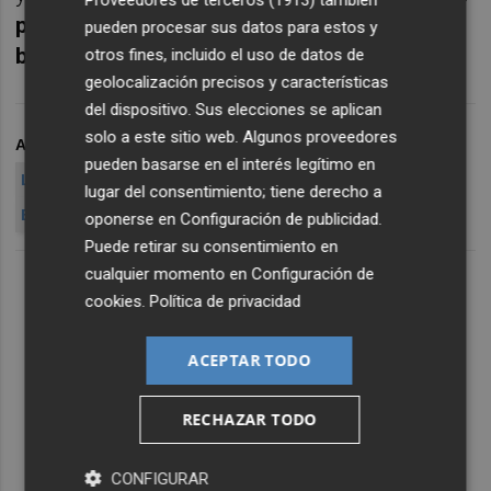
para colocar letras a 3 y 9 meses y nuevos
pueden procesar sus datos para estos y
bonos y obligaciones.
otros fines, incluido el uso de datos de
geolocalización precisos y características
del dispositivo. Sus elecciones se aplican
solo a este sitio web. Algunos proveedores
ARCHIVADO EN
TESORO
EMISION
DEUDA
PAGARÉS
pueden basarse en el interés legítimo en
LETRAS
BONOS
OBLIGACIONES
BANCO DE ESPAÑA
lugar del consentimiento; tiene derecho a
ESPAÑA
oponerse en
Configuración de publicidad
.
Puede retirar su consentimiento en
cualquier momento en
Configuración de
cookies
.
Política de privacidad
ACEPTAR TODO
RECHAZAR TODO
CONFIGURAR