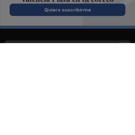
Quiero suscribirme
Suscríbete al Boletín
Todos los días a primera hora en tu email
¡Quiero suscribirme!
Síguenos en redes
Valencia Plaza, desde cualquier medio