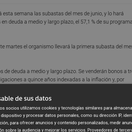
á esta semana las subastas del mes de junio, y lo hará
 en deuda a medio y largo plazo, el 57,1 % de su program
ste martes el organismo llevará la primera subasta del me
ipos de deuda a medio y largo plazo. Se venderán bonos a t
igaciones a quince años indexadas a la inflación y, por
os y dos meses.
able de sus datos
Banco Central Europeo (BCE) celebre su reunión de políti
os socios utilizamos cookies y tecnologías similares para almacena
dispositivo y procesar datos personales, como su dirección IP, iden
ción, para ofrecer anuncios y contenido personalizados, medir anun
uba los tipos de interés en un contexto de mayor inflació
n sobre la audiencia y mejorar los servicios.
Proveedores de tercer