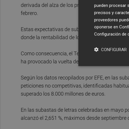
derivada del alza de los precios de la energía co
pueden procesar su
precisos y caracte
febrero.
proveedores pueden
oponerse en
Confi
Estas expectativas de subidas de tipos ya han 
Configuración de 
donde la rentabilidad de los bonos subió con fu
CONFIGURAR
Como consecuencia, el Tesoro ha pagado más a 
ha provocado la vuelta de los ahorradores minor
Según los datos recopilados por EFE, en las suba
peticiones no competitivas, identificadas habit
superado los 8.000 millones de euros.
En las subastas de letras celebradas en mayo por
alcanzó el 2,651 %, máximos desde septiembre 