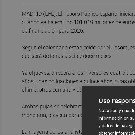
MADRID (EFE). El Tesoro Público español iniciar
cuando ya ha emitido 101.019 millones de euros
de financiación para 2026.
Según el calendario establecido por el Tesoro, e
que será de letras a seis y doce meses.
Ya el jueves, ofrecerá a los inversores cuatro t
años, unas obligaciones a quince años, otras obl
último, otras con una vida residual de cinco añ
Uso respons
Ambas pujas se celebrarán días antes de que el 
Nosotros y nuestr
monetaria, prevista para el 11 de junio.
información en su 
y datos de navega
La mayoría de los analistas esperan que el BCE s
obtener informació