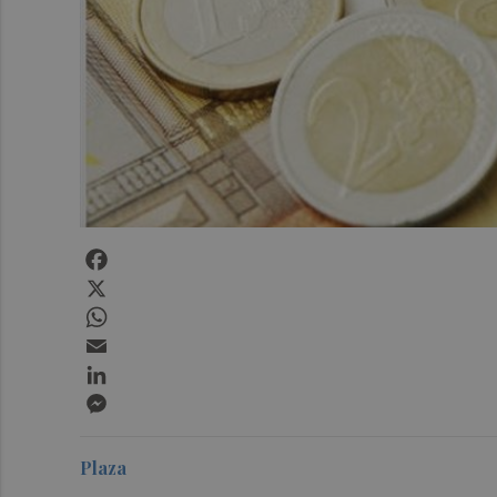
Facebook
X
WhatsApp
Email
LinkedIn
Messenger
Plaza