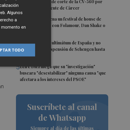
tiempo previsto de corte de la CV-560 por
calización
las obras del puente de Càrcer
 web. Algunos
3
Roig Arena estrena un festival de house de
derecho a
más de 10 horas con Folamour, Dan Shake o
ier momento en
The Basement
4
Italia rechaza el ultimátum de España y no
reevaluará la suspensión de Schengen hasta
PTAR TODO
ás
el 15 de agosto
5
Leire Díez niega que su "investigación"
buscara "desestabilizar" ninguna causa "que
afectara a los intereses del PSOE"
an
Suscríbete al canal
de Whatsapp
Siempre al día de las últimas