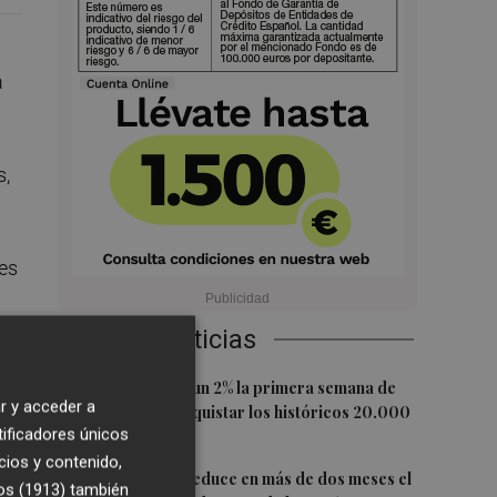
a
s,
res
Últimas Noticias
1
El Ibex 35 sube un 2% la primera semana de
ca
r y acceder a
agosto tras conquistar los históricos 20.000
tificadores únicos
puntos
cios y contenido,
2
La Diputación reduce en más de dos meses el
n
os (1913)
también