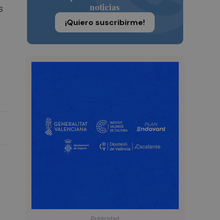
noticias
s
¡Quiero suscribirme!