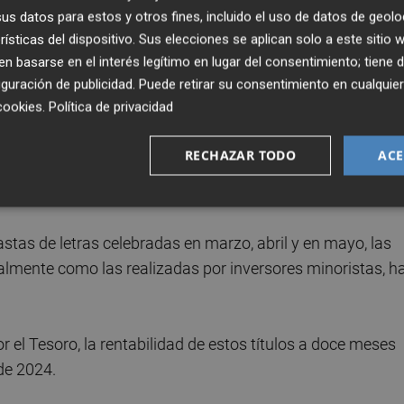
mo consecuencia de la guerra en Irán, iniciada el 28 de
s datos para estos y otros fines, incluido el uso de datos de geolo
rísticas del dispositivo. Sus elecciones se aplican solo a este sitio
 basarse en el interés legítimo en lugar del consentimiento; tiene 
guración de publicidad
. Puede retirar su consentimiento en cualqu
quedado reflejadas en el mercado secundario de deuda,
cookies
.
Política de privacidad
erza en las últimas semanas.
RECHAZAR TODO
ACE
los inversores que han adquirido su deuda, lo que adem
istas.
stas de letras celebradas en marzo, abril y en mayo, las
ualmente como las realizadas por inversores minoristas, h
 el Tesoro, la rentabilidad de estos títulos a doce meses
de 2024.