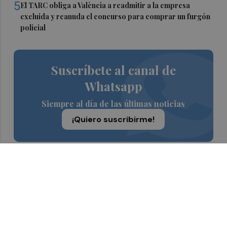
5
El TARC obliga a València a readmitir a la empresa
excluida y reanuda el concurso para comprar un furgón
policial
Suscríbete al canal de
Whatsapp
Siempre al día de las últimas noticias
¡Quiero suscribirme!