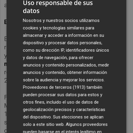
Uso responsable de sus
anterior emisión).
datos
Nosotros y nuestros socios utilizamos
EL 10 AÑOS, AL ALZA
cookies y tecnologías similares para
almacenar y acceder a información en su
En este caso, ha tenido que elevar la
dispositivo y procesar datos personales,
rentabilidad para cerrar con éxito la emisión
como su dirección IP, identificadores únicos
y ha ofrecido a los inversores
un interés
y datos de navegación, para ofrecer
medio del 2,706% frente al 2,442%
anuncios y contenido personalizados, medir
registrado en mayo y un interés marginal del
anuncios y contenido, obtener información
2,732% frente al 2,472% anterior.
sobre la audiencia y mejorar los servicios.
Proveedores de terceros (1913)
también
pueden procesar sus datos para estos y
Finalmente, el organismo adscrito al
otros fines, incluido el uso de datos de
Ministerio de Economía ha colocado
geolocalización precisos y características
1.487,06 millones de los 3.753,06 millones
del dispositivo. Sus elecciones se aplican
solicitados en obligaciones a diez años con
solo a este sitio web. Algunos proveedores
cupón 4,40%. De hecho, las peticiones han
pueden basarse en el interés legítimo en