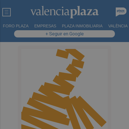
FORO PLAZA
EMPRESAS
PLAZA INMOBILIARIA
VALÈNCIA
+ Seguir en Google