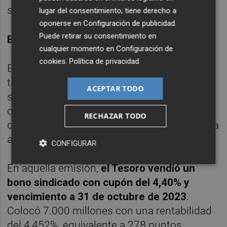
superado en 2,5 veces lo vendido.
lugar del consentimiento; tiene derecho a
oponerse en
Configuración de publicidad
.
Puede retirar su consentimiento en
BONO SINDICADO
cualquier momento en
Configuración de
cookies
.
Política de privacidad
En el papel a más largo plazo, el organismo
también ha tenido que elevar la rentabilidad
ACEPTAR TODO
si se comparan los tipos de esta emisión
con los anotados en la emisión sindicada
RECHAZAR TODO
que realizó el Tesoro en el mes de mayo para
aprovechar las condiciones del mercado.
CONFIGURAR
En aquella emisión,
el Tesoro vendió un
bono sindicado con cupón del 4,40% y
vencimiento a 31 de octubre de 2023
.
Colocó 7.000 millones con una rentabilidad
del 4,452%, equivalente a 278 puntos