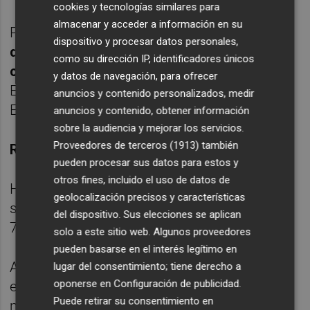
cookies y tecnologías similares para
almacenar y acceder a información en su
Por otro lado,
Ence destaca que los precios
dispositivo y procesar datos personales,
de la celulosa están presentando un buen
como su dirección IP, identificadores únicos
comportamiento
en los últimos meses en
y datos de navegación, para ofrecer
Europa, que es el mercado de referencia de
anuncios y contenido personalizados, medir
Ence.
anuncios y contenido, obtener información
sobre la audiencia y mejorar los servicios.
Proveedores de terceros (1913)
también
REFORMA ENERGÉTICA
pueden procesar sus datos para estos y
otros fines, incluido el uso de datos de
Hasta el punto de haberse producido
geolocalización precisos y características
subidas de precios anunciadas hasta los
del dispositivo. Sus elecciones se aplican
770 dólares por tonelada.
solo a este sitio web. Algunos proveedores
pueden basarse en el interés legítimo en
Además, los principales analistas del sector
lugar del consentimiento; tiene derecho a
oponerse en
Configuración de publicidad
.
esperan que durante el presente ejercicio se
Puede retirar su consentimiento en
mantenga esta solidez de los precios de la