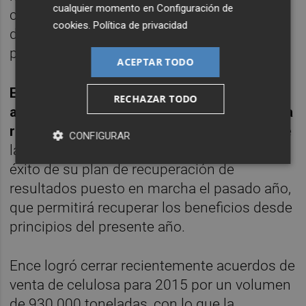
cualquier momento en
Configuración de
celulosa, a la vista de la evolución de la
cookies
.
Política de privacidad
demanda y la entrada en funcionamiento
prevista de nueva capacidad de producción.
ACEPTAR TODO
Ence asegura también que será capaz de
RECHAZAR TODO
absorber el impacto en sus resultados de la
reforma energética
con el próximo cierre de
CONFIGURAR
las cuentas del ejercicio 2014, gracias al
éxito de su plan de recuperación de
resultados puesto en marcha el pasado año,
que permitirá recuperar los beneficios desde
principios del presente año.
Ence logró cerrar recientemente acuerdos de
venta de celulosa para 2015 por un volumen
de 930.000 toneladas, con lo que la