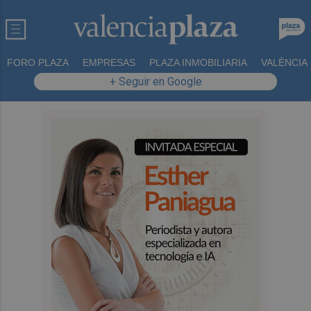
FORO PLAZA
EMPRESAS
PLAZA INMOBILIARIA
VALÈNCIA
+ Seguir en Google