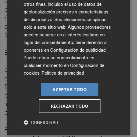
considerar que existe una mayor
otros fines, incluido el uso de datos de
probabilidad de que adquiera el Banco
geolocalización precisos y características
Sabadell tras la reciente autorización de su
del dispositivo. Sus elecciones se aplican
opa por la Comisión Nacional de los
solo a este sitio web. Algunos proveedores
Mercados y la Competencia (CNMC).
pueden basarse en el interés legítimo en
lugar del consentimiento; tiene derecho a
oponerse en
Configuración de publicidad
.
En opinión de Fitch, que tiene calificado con
Puede retirar su consentimiento en
BBB+ (aprobado alto) al BBVA, la aprobación
cualquier momento en
Configuración de
de Competencia allana el camino para su
cookies
.
Política de privacidad
opa al Sabadell y señala que se lanzará a
finales del segundo trimestre de 2025 o a
ACEPTAR TODO
principios del tercero, es decir hacia junio o
julio, una vez que el Gobierno comunique su
RECHAZAR TODO
posición respecto a esa operación.
CONFIGURAR
Fitch señala que el Ejecutivo puede imponer