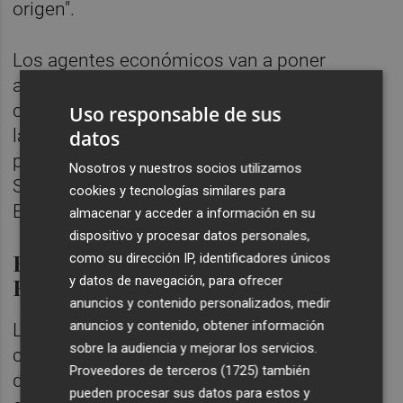
origen".
Los agentes económicos van a poner
además en marcha una campaña de
comunicación para llamar a la ciudadanía y
Uso responsable de sus
las empresas a participar en la consulta
datos
pública en torno a la opa del BBVA sobre el
Nosotros y nuestros socios utilizamos
Sabadell que ha puesto en marcha el
cookies y tecnologías similares para
Ejecutivo.
almacenar y acceder a información en su
dispositivo y procesar datos personales,
Fitch pone en revisión positiva al
como su dirección IP, identificadores únicos
BBVA
y datos de navegación, para ofrecer
anuncios y contenido personalizados, medir
anuncios y contenido, obtener información
La agencia de medición de riesgo Fitch ha
sobre la audiencia y mejorar los servicios.
colocado en revisión positiva la calificación
Proveedores de terceros (1725)
también
de emisor a largo plazo del BBVA al
pueden procesar sus datos para estos y