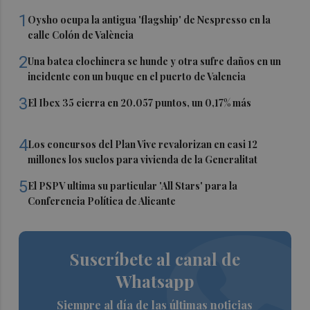
1
Oysho ocupa la antigua 'flagship' de Nespresso en la
calle Colón de València
2
Una batea clochinera se hunde y otra sufre daños en un
incidente con un buque en el puerto de Valencia
3
El Ibex 35 cierra en 20.057 puntos, un 0,17% más
4
Los concursos del Plan Vive revalorizan en casi 12
millones los suelos para vivienda de la Generalitat
5
El PSPV ultima su particular 'All Stars' para la
Conferencia Política de Alicante
Suscríbete al canal de
Whatsapp
Siempre al día de las últimas noticias