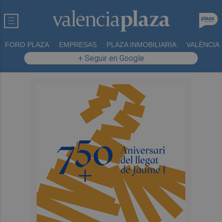
FORO PLAZA
EMPRESAS
PLAZA INMOBILIARIA
VALÈNCIA
+ Seguir en Google