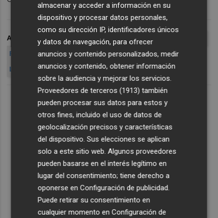
almacenar y acceder a información en su
dispositivo y procesar datos personales,
como su dirección IP, identificadores únicos
ARCHIVADO EN
RESULTADOS DE FAES FARMA
BILASTINA
y datos de navegación, para ofrecer
anuncios y contenido personalizados, medir
FAES FARMA AUMENTA SU BENEFICIO
anuncios y contenido, obtener información
LABORATORIOS FARMACÉUTICOS
FA
sobre la audiencia y mejorar los servicios.
Proveedores de terceros (1913)
también
pueden procesar sus datos para estos y
otros fines, incluido el uso de datos de
geolocalización precisos y características
del dispositivo. Sus elecciones se aplican
solo a este sitio web. Algunos proveedores
pueden basarse en el interés legítimo en
lugar del consentimiento; tiene derecho a
oponerse en
Configuración de publicidad
.
Puede retirar su consentimiento en
cualquier momento en
Configuración de