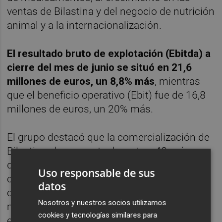
ventas de Bilastina y del negocio de nutrición
animal y a la internacionalización.
El resultado bruto de explotación (Ebitda) a
cierre del mes de junio se situó en 21,6
millones de euros, un 8,8% más
, mientras
que el beneficio operativo (Ebit) fue de 16,8
millones de euros, un 20% más.
El grupo destacó que la comercialización de
Bilastina alcanza actualmente a 48 países,
de los cuales 17 se iniciaron en 2013, y que
Uso responsable de sus
cuenta con una previsión de un gran
datos
crecimiento a corto plazo, ya que quedan
Nosotros y nuestros socios utilizamos
multitud de países hasta completar los 127
cookies y tecnologías similares para
en los que está ya firmada una licencia.