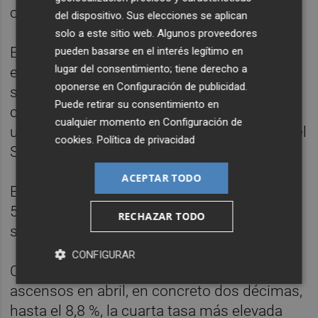
otros 21 para los que hay datos disponibles.
del dispositivo. Sus elecciones se aplican
solo a este sitio web. Algunos proveedores
Entre las caídas más significativas ese mes
pueden basarse en el interés legítimo en
lugar del consentimiento; tiene derecho a
estuvo la de México, de dos décimas para
oponerse en
Configuración de publicidad
.
situarse en el 2,6 %, ya que es uno de los
Puede retirar su consentimiento en
cuatro Estados de la organización que tenía
cualquier momento en
Configuración de
una tasa inferior al 3 %, al igual que Corea del
cookies
.
Política de privacidad
Sur (2,8 %), Israel (2,9 %) y Japón (2,5 %).
ACEPTAR TODO
En Italia, el descenso fue de una décima, al
5,1 %, que es el mínimo para este país de su
RECHAZAR TODO
serie histórica.
CONFIGURAR
Colombia fue uno de los que registraron
ascensos en abril, en concreto dos décimas,
hasta el 8,8 %, la cuarta tasa más elevada