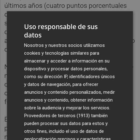
últimos años (cuatro puntos porcentuales
desde febrero de 2020), mientras en España
se mantuvo sin cambios en abril y ha
Uso responsable de sus
disminuido sustancialmente en los últimos
datos
años (3,3 puntos porcentuales desde febrero
Nosotros y nuestros socios utilizamos
de 2020).
cookies y tecnologías similares para
almacenar y acceder a información en su
No obstante, España sigue lejos del 7,9 % de
dispositivo y procesar datos personales,
mayo de 2007, que fue su mínimo desde el
como su dirección IP, identificadores únicos
comienzo de la serie histórica en 2001. En el
y datos de navegación, para ofrecer
conjunto de la OCDE, el mínimo de la serie
anuncios y contenido personalizados, medir
anuncios y contenido, obtener información
fue del 4,8 % en junio de 2023.
sobre la audiencia y mejorar los servicios.
Proveedores de terceros (1913)
también
En abril el desempleo disminuyó en seis
pueden procesar sus datos para estos y
países miembros, progresó en otros seis,
otros fines, incluido el uso de datos de
mientras que se quedó sin cambios en los
geolocalización precisos y características