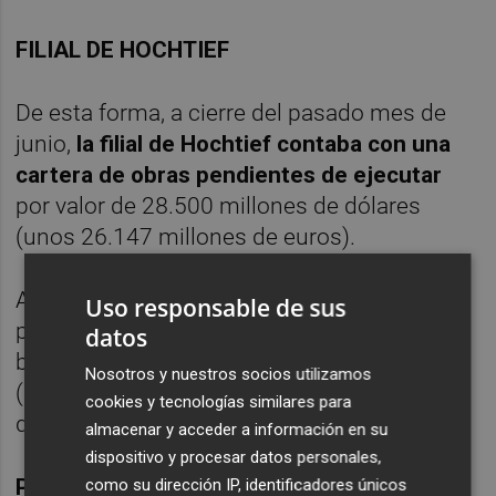
FILIAL DE HOCHTIEF
De esta forma, a cierre del pasado mes de
junio,
la filial de Hochtief contaba con una
cartera de obras pendientes de ejecutar
por valor de 28.500 millones de dólares
(unos 26.147 millones de euros).
Así consta en el informe de resultados del
Uso responsable de sus
primer semestre de Cimic, que registró un
datos
beneficio neto de 257,2 millones de dólares
Nosotros y nuestros socios utilizamos
(unos 235 millones de euros), un 7,5% más
cookies y tecnologías similares para
que un año antes.
almacenar y acceder a información en su
dispositivo y procesar datos personales,
PREVISIONES Y NUEVO DIRECTIVO
como su dirección IP, identificadores únicos