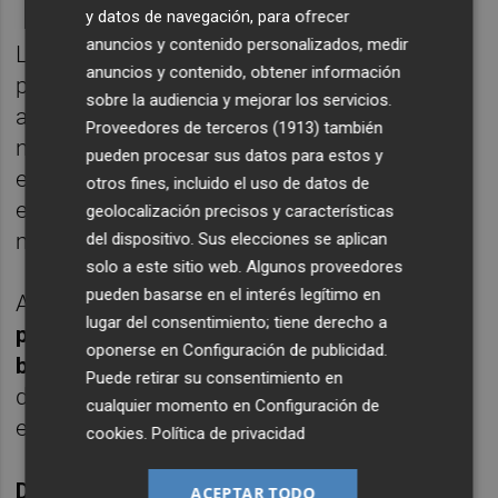
y datos de navegación, para ofrecer
anuncios y contenido personalizados, medir
La compañía, que este ejercicio concluirá su
anuncios y contenido, obtener información
proceso de reestructuración y saneamiento,
sobre la audiencia y mejorar los servicios.
asegura que la generación de caja de sus
Proveedores de terceros (1913)
también
negocios y la desinversión de activos no
pueden procesar sus datos para estos y
estratégicos le permitirán recortar su deuda
otros fines, incluido el uso de datos de
en 1.000 millones de dólares (unos 920
geolocalización precisos y características
millones de euros).
del dispositivo. Sus elecciones se aplican
solo a este sitio web. Algunos proveedores
pueden basarse en el interés legítimo en
Ante este resultado,
Cimic confirmó su
lugar del consentimiento; tiene derecho a
previsión de cerrar el ejercicio 2015 con un
oponerse en
Configuración de publicidad
.
beneficio neto de entre 450 y 520 millones
Puede retirar su consentimiento en
de dólares (entre 412 y 477 millones de
cualquier momento en
Configuración de
euros).
cookies
.
Política de privacidad
DIVIDENDO
ACEPTAR TODO