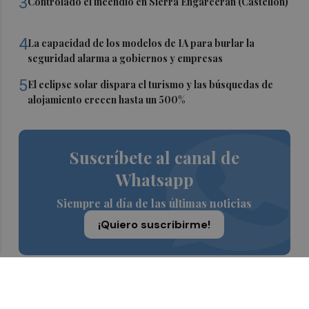
3
Controlado el incendio en Sierra Engarcerán (Castellón)
4
La capacidad de los modelos de IA para burlar la
seguridad alarma a gobiernos y empresas
5
El eclipse solar dispara el turismo y las búsquedas de
alojamiento crecen hasta un 500%
Suscríbete al canal de
Whatsapp
Siempre al día de las últimas noticias
¡Quiero suscribirme!