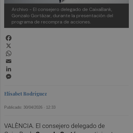
Archivo - El consejero delegado de CaixaBank,
Gonzalo Gortázar, durante la presentación del
programa de recompra de acciones.
Facebook
X
WhatsApp
Email
LinkedIn
Messenger
Elísabet Rodríguez
Publicado: 30/04/2026 ·
12:33
VALÈNCIA. El consejero delegado de