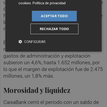
un 3%, hasta 128 millones, por el incremento
cookies
.
Política de privacidad
de los resultados atribuidos en un 10,9%,
hasta 79 millones, y a pesar del descenso de
ACEPTAR TODO
los dividendos en un 7,7%, hasta 49
millones.
RECHAZAR TODO
CONFIGURAR
El margen bruto cerró el periodo en 4.127
millones, un 2,9% más, mientras que los
gastos de administración y explotación
subieron un 4,6%, hasta 1.652 millones, por
lo que el margen de explotación fue de 2.475
millones, un 1,8% más.
Morosidad y liquidez
CaixaBank cerró el periodo con un saldo de