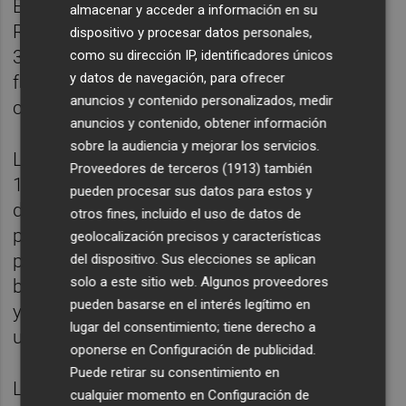
El banco cerró el primer trimestre con un
almacenar y acceder a información en su
ROTE del 17,6% y una ratio de eficiencia del
dispositivo y procesar datos personales,
39,6%, mientras que el margen de intereses
como su dirección IP, identificadores únicos
y datos de navegación, para ofrecer
fue de 2.662 millones, un 0,6% más por el
anuncios y contenido personalizados, medir
crecimiento de volúmenes.
anuncios y contenido, obtener información
sobre la audiencia y mejorar los servicios.
Los ingresos por servicios alcanzaron los
Proveedores de terceros (1913)
también
1.374 millones (+7,5%), con un incremento
pueden procesar sus datos para estos y
del 9,5% en los ingresos por gestión de
otros fines, incluido el uso de datos de
patrimonio, del 13,5% en los de seguros de
geolocalización precisos y características
protección y del 2% en las comisiones
del dispositivo. Sus elecciones se aplican
solo a este sitio web. Algunos proveedores
bancarias por la mayor actividad mayorista,
pueden basarse en el interés legítimo en
ya que las comisiones recurrentes bajaron
lugar del consentimiento; tiene derecho a
un 1,8%.
oponerse en
Configuración de publicidad
.
Puede retirar su consentimiento en
Los ingresos por participadas aumentaron
cualquier momento en
Configuración de