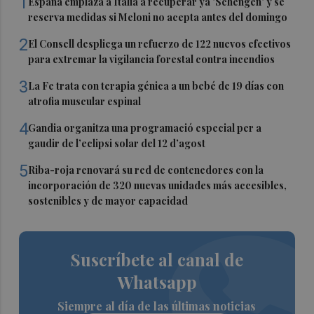
1
España emplaza a Italia a recuperar ya 'Schengen' y se
reserva medidas si Meloni no acepta antes del domingo
2
El Consell despliega un refuerzo de 122 nuevos efectivos
para extremar la vigilancia forestal contra incendios
3
La Fe trata con terapia génica a un bebé de 19 días con
atrofia muscular espinal
4
Gandia organitza una programació especial per a
gaudir de l’eclipsi solar del 12 d’agost
5
Riba-roja renovará su red de contenedores con la
incorporación de 320 nuevas unidades más accesibles,
sostenibles y de mayor capacidad
Suscríbete al canal de
Whatsapp
Siempre al día de las últimas noticias