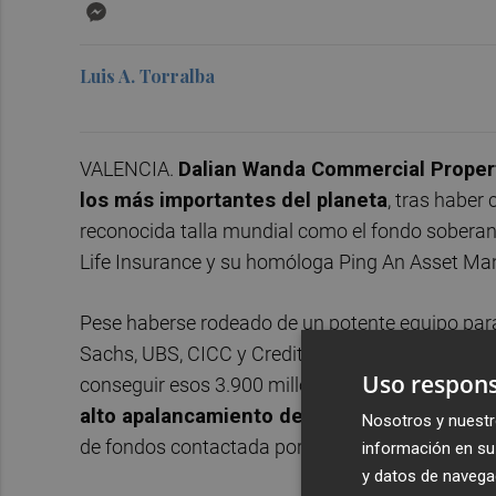
Messenger
Luis A. Torralba
VALENCIA.
Dalian Wanda Commercial Propert
los más importantes del planeta
, tras haber
reconocida talla mundial como el fondo soberan
Life Insurance y su homóloga Ping An Asset M
Pese haberse rodeado de un potente equipo para
Sachs, UBS, CICC y Credit Suisse por citar algu
Uso respons
conseguir esos 3.900 millones frente a unas esti
alto apalancamiento de la compañía ha ten
Nosotros y nuestr
de fondos contactada por Valencia Plaza.
información en su 
y datos de navega