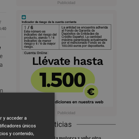
7
8:40
e
de
na
an
"
El
r y acceder a
Últimas Noticias
tificadores únicos
cios y contenido,
1
El Ibex 35 aprieta motores y sube otro