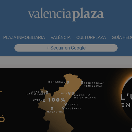
PLAZA INMOBILIARIA
VALÈNCIA
CULTURPLAZA
GUÍA HED
+ Seguir en Google