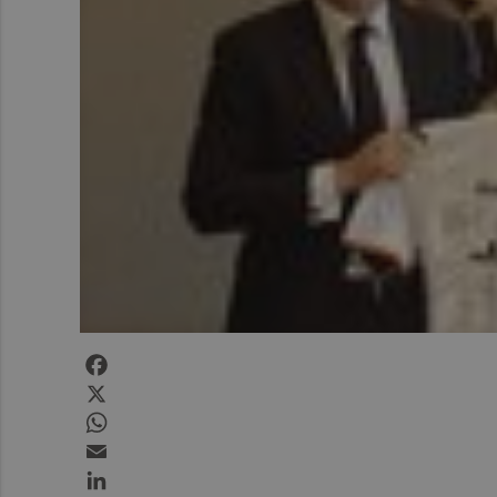
Facebook
X
WhatsApp
Email
LinkedIn