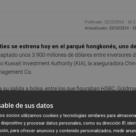
Publicado: 22/12/2014 ·
16:1
Actualizado: 22/12/2014 · 1
ies se estrena hoy en el parqué hongkonés, uno d
 captado unos 3.900 millones de dólares entre inversores 
o Kuwait Investment Authority (KIA), la aseguradora Chi
anagement Co.
 su salida a bolsa, entre los que figuraban HSBC, Goldm
nas firmas, finalmente se ha tenido que conformar con
able de sus datos
maciones iniciales de cerca de 6.000 millones de dólares. 
ido mucho que ver en ello
", apuntan desde una gestora
os socios utilizamos cookies y tecnologías similares para almacena
dispositivo y procesar datos personales, como su dirección IP, iden
ción, para ofrecer anuncios y contenido personalizados, medir anun