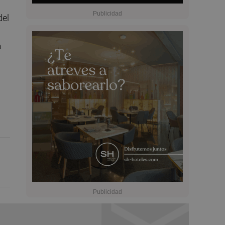
del
a