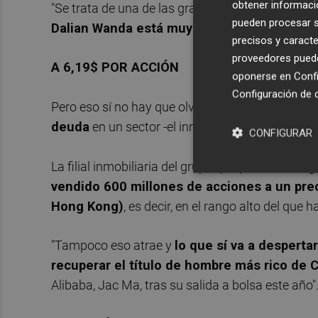
obtener informació
"Se trata de una de las grandes salidas a bolsa d
pueden procesar su
Dalian Wanda está muy endeudada
y eso le 
precisos y caracte
proveedores pueden
A 6,19$ POR ACCIÓN
oponerse en
Confi
Configuración de 
Pero eso sí no hay que olvidar que
obtener fina
deuda
en un sector -el inmobiliario-, que no at
CONFIGURAR
La filial inmobiliaria del grupo que preside Wang 
vendido 600 millones de acciones a un pre
Hong Kong)
, es decir, en el rango alto del que
"Tampoco eso atrae y
lo que sí va a desperta
recuperar el título de hombre más rico de 
Alibaba, Jac Ma, tras su salida a bolsa este año"