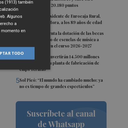
os (1913)
también
ue
0,62%, hasta los 20.180 puntos
calización
2
Fallece el expresidente de Eurocaja Rural,
 web. Algunos
Andrés Gómez Mora, a los 89 años de edad
derecho a
ier momento en
3
CaixaBank aumenta la dotación de las becas
para el alumnado de escuelas de música a
275.000 euros en el curso 2026-2027
PTAR TODO
4
Tesla y SpaceX invertirán 14.500 millones
para construir la planta de fabricación de
a
chips Terafab
5
Sol Picó: “El mundo ha cambiado mucho; ya
no es tiempo de grandes espectáculos”
Suscríbete al canal
de Whatsapp