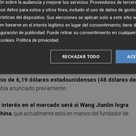
n sobre la audiencia y mejorar los servicios.
Proveedores de tercer
e este final de año, pero
los inversores tienen claro q
s datos para estos y otros fines, incluido el uso de datos de geolo
ha hecho perder atractivo", añaden.
rísticas del dispositivo. Sus elecciones se aplican solo a este sitio
 basarse en el interés legítimo en lugar del consentimiento; tiene 
guración de publicidad
. Puede retirar su consentimiento en cualqu
cookies
.
Política de privacidad
nciación en el mercado le va a permitir reducir su
raviesa su mejor momento.
RECHAZAR TODO
ACE
Jianlin,
que se postuló como dueño del Valencia CF
,
h
cio de 6,19 dólares estadounidenses (48 dólares de
 había anunciado previamente.
r interés en el mercado será si Wang Jianlin logra
China
, que actualmente está en manos del fundador de
.