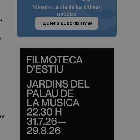
Siempre al día de las últimas
noticias
ca
¡Quiero suscribirme!
r
or