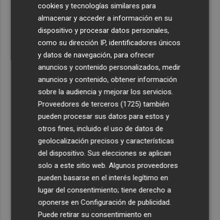
cookies y tecnologías similares para
almacenar y acceder a información en su
dispositivo y procesar datos personales,
como su dirección IP, identificadores únicos
y datos de navegación, para ofrecer
anuncios y contenido personalizados, medir
anuncios y contenido, obtener información
sobre la audiencia y mejorar los servicios.
Últimas Noticias
Proveedores de terceros (1725)
también
pueden procesar sus datos para estos y
1
Oysho ocupa la antigua 'flagship' de Nespresso en la
otros fines, incluido el uso de datos de
calle Colón de València
geolocalización precisos y características
2
Una batea clochinera se hunde y otra sufre daños en un
del dispositivo. Sus elecciones se aplican
incidente con un buque en el puerto de Valencia
solo a este sitio web. Algunos proveedores
pueden basarse en el interés legítimo en
3
El Ibex 35 cierra en 20.057 puntos, un 0,17% más
lugar del consentimiento; tiene derecho a
oponerse en
Configuración de publicidad
.
4
Los concursos del Plan Vive revalorizan en casi 12
Puede retirar su consentimiento en