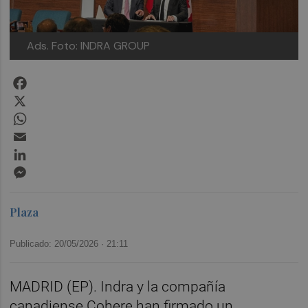
Ads.
Foto: INDRA GROUP
Facebook
X
WhatsApp
Email
LinkedIn
Messenger
Plaza
Publicado: 20/05/2026 ·
21:11
MADRID (EP). Indra y la compañía
canadiense Cohere han firmado un