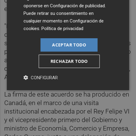
competitivas es necesario "conectar
oponerse en
Configuración de publicidad
.
ecosistemas entre regiones aliadas".
Puede retirar su consentimiento en
cualquier momento en
Configuración de
"Nuestra alianza con Indra Group está
cookies
.
Política de privacidad
diseñada para ofrecer una auténtica
soberanía digital, dando a las organizaciones
ACEPTAR TODO
pleno control sobre el rendimiento, el acceso
a los datos y el despliegue", ha indicado el
RECHAZAR TODO
cofundador y consejero delegado de Cohere,
Aidan Gomez.
CONFIGURAR
La firma de este acuerdo se ha producido en
Canadá, en el marco de una visita
institucional encabezada por el Rey Felipe VI
y el vicepresidente primero del Gobierno y
ministro de Economía, Comercio y Empresa,