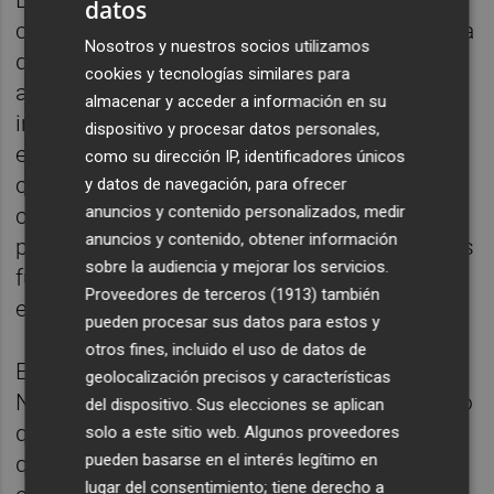
datos
colaboración en el ámbito de la defensa para
Nosotros y nuestros socios utilizamos
desarrollar soluciones que mejoren el
cookies y tecnologías similares para
análisis, la planificación de misiones y la
almacenar y acceder a información en su
interoperabilidad en la conducción de
dispositivo y procesar datos personales,
ejercicios y operaciones multinacionales. En
como su dirección IP, identificadores únicos
concreto, se contempla la evolución de
y datos de navegación, para ofrecer
anuncios y contenido personalizados, medir
capacidades de mando y control asistidas
anuncios y contenido, obtener información
por IA para integrar información de múltiples
sobre la audiencia y mejorar los servicios.
fuentes y apoyar a los equipos en la
Proveedores de terceros (1913)
también
ejecución de escenarios.
pueden procesar sus datos para estos y
otros fines, incluido el uso de datos de
El director ejecutivo de Indra en
geolocalización precisos y características
Norteamérica,
Jacinto Monge
, ha asegurado
del dispositivo. Sus elecciones se aplican
que este acuerdo refuerza la convicción de
solo a este sitio web. Algunos proveedores
pueden basarse en el interés legítimo en
que para construir capacidades soberanas y
lugar del consentimiento; tiene derecho a