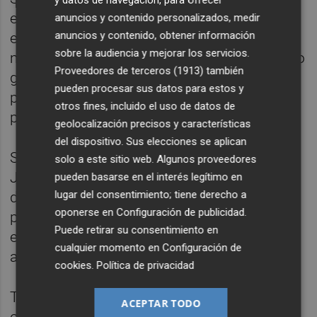
y datos de navegación, para ofrecer
entidades independientes de banca privada
anuncios y contenido personalizados, medir
anuncios y contenido, obtener información
en España, con aproximadamente 19.000
sobre la audiencia y mejorar los servicios.
millones de euros en activos de clientes bajo
Proveedores de terceros (1913)
también
gestión, y ofrece una "amplia" gama de
pueden procesar sus datos para estos y
productos y servicios para clientes de alto
otros fines, incluido el uso de datos de
patrimonio.
geolocalización precisos y características
del dispositivo. Sus elecciones se aplican
Singular Bank seguirá estando dirigida por
solo a este sitio web. Algunos proveedores
Javier Marín, quien, junto con el equipo
pueden basarse en el interés legítimo en
lugar del consentimiento; tiene derecho a
directivo y los empleados, aumentarán su
oponerse en
Configuración de publicidad
.
participación accionarial en la entidad hasta
Puede retirar su consentimiento en
el 15,5%, pasando a ser el segundo
cualquier momento en
Configuración de
accionista más importante.
cookies
.
Política de privacidad
Tras la operación, Singular Bank continuará
ACEPTAR TODO