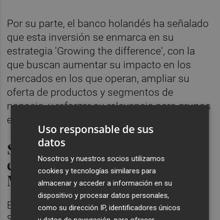
Por su parte, el banco holandés ha señalado
que esta inversión se enmarca en su
estrategia 'Growing the difference', con la
que buscan aumentar su impacto en los
mercados en los que operan, ampliar su
oferta de productos y segmentos de
negocio, y reforzar su relevancia para grupos
específicos de clientes.
Uso responsable de sus
datos
Singular Bank seguirá
Nosotros y nuestros socios utilizamos
estando dirigida por Javier
cookies y tecnologías similares para
Marín
almacenar y acceder a información en su
dispositivo y procesar datos personales,
En este sentido, ING ha destacado que
como su dirección IP, identificadores únicos
Singular Bank es una de las principales