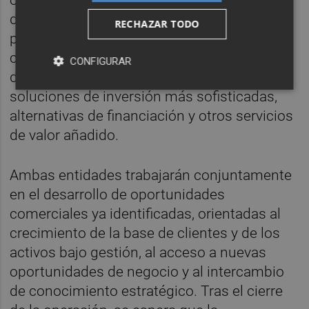
operando como una entidad independiente
dentro del mercado español de banca
RECHAZAR TODO
privada, con una oferta de productos
complementaria a la de ING, especialmente
CONFIGURAR
diseñada para clientes que requieren
soluciones de inversión más sofisticadas,
alternativas de financiación y otros servicios
de valor añadido.
Ambas entidades trabajarán conjuntamente
en el desarrollo de oportunidades
comerciales ya identificadas, orientadas al
crecimiento de la base de clientes y de los
activos bajo gestión, al acceso a nuevas
oportunidades de negocio y al intercambio
de conocimiento estratégico. Tras el cierre