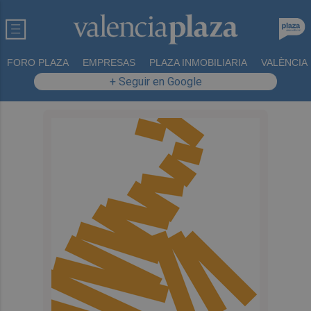
FORO PLAZA
EMPRESAS
PLAZA INMOBILIARIA
VALÈNCIA
+ Seguir en Google