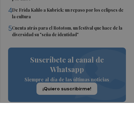
4
De Frida Kahlo a Kubrick: un repaso por los eclipses de
la cultura
5
Cuenta atrás para el Rototom, un festival que hace de la
diversidad su "seña de identidad"
Suscríbete al canal de
Whatsapp
Siempre al día de las últimas noticias
¡Quiero suscribirme!