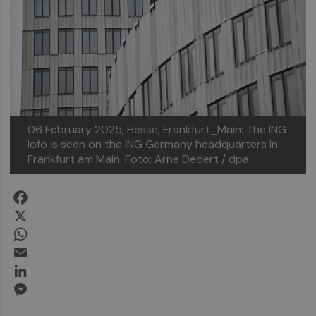
06 February 2025, Hesse, Frankfurt_Main: The ING
lofo is seen on the ING Germany headquarters in
Frankfurt am Main.
Foto: Arne Dedert / dpa
Facebook
X
WhatsApp
Email
LinkedIn
Messenger