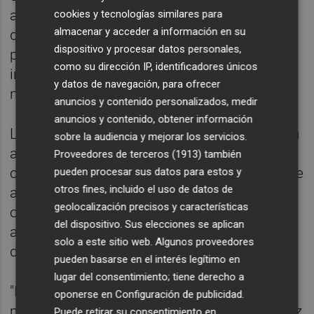
aumentar la transparencia, reduciría la
cookies y tecnologías similares para
almacenar y acceder a información en su
dependencia de la financiación bancaria, y
dispositivo y procesar datos personales,
permitiría avanzar hacia una mayor
como su dirección IP, identificadores únicos
integración de los mercados financieros a
y datos de navegación, para ofrecer
nivel europeo, según el regulador.
anuncios y contenido personalizados, medir
anuncios y contenido, obtener información
La CNMC considera que extender el régimen
sobre la audiencia y mejorar los servicios.
a estos sistemas hace que las pymes que
Proveedores de terceros (1913)
también
cotizan en ellos estén "más protegidas frente
pueden procesar sus datos para estos y
otros fines, incluido el uso de datos de
a adquisiciones oportunistas por parte de
geolocalización precisos y características
otras empresas". Esto se debe porque la
del dispositivo. Sus elecciones se aplican
adquisición tendría que someterse a la Ley
solo a este sitio web. Algunos proveedores
de opa y se encarecería.
pueden basarse en el interés legítimo en
lugar del consentimiento; tiene derecho a
"El crecimiento de los sistemas
oponerse en
Configuración de publicidad
.
multilaterales de negociación puede a su vez
Puede retirar su consentimiento en