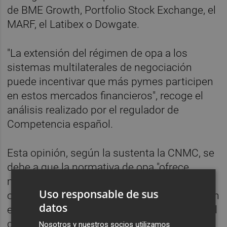
de BME Growth, Portfolio Stock Exchange, el
MARF, el Latibex o Dowgate.
"La extensión del régimen de opa a los
sistemas multilaterales de negociación
puede incentivar que más pymes participen
en estos mercados financieros", recoge el
análisis realizado por el regulador de
Competencia español.
Esta opinión, según la sustenta la CNMC, se
debe a que la normativa de opa "ofrece
mayor protección a los inversores
Uso responsable de sus
originales". Además, una mayor participación
datos
en estos mercados financieros fomentaría el
crecimiento empresarial, contribuiría a
Nosotros y nuestros socios utilizamos