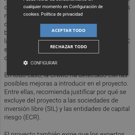
convertirles en una alternativa viable ante los
cualquier momento en
Configuración de
cookies
.
Política de privacidad
mercados bursátiles, generando también
competencia entre diferentes mercados en
ACEPTAR TODO
beneficio de los potenciales inversores y de
la economía en su conjunto", afirma la CNMC
RECHAZAR TODO
en su informe sobre el proyecto del real
decreto.
CONFIGURAR
En todo caso, la CNMC ha detectado ciertas
posibles mejoras a introducir en el proyecto.
Entre ellas, recomienda justificar por qué se
excluye del proyecto a las sociedades de
inversión libre (SIL) y las entidades de capital
riesgo (ECR).
El proyecto también exige que los expertos