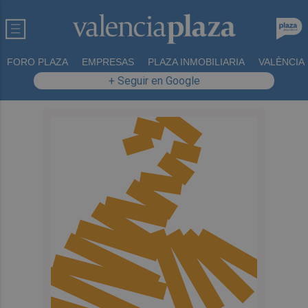
FORO PLAZA
EMPRESAS
PLAZA INMOBILIARIA
VALÈNCIA
+ Seguir en Google