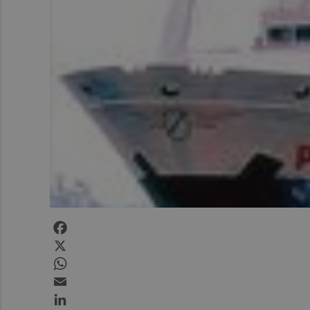
Facebook
X
WhatsApp
Email
LinkedIn