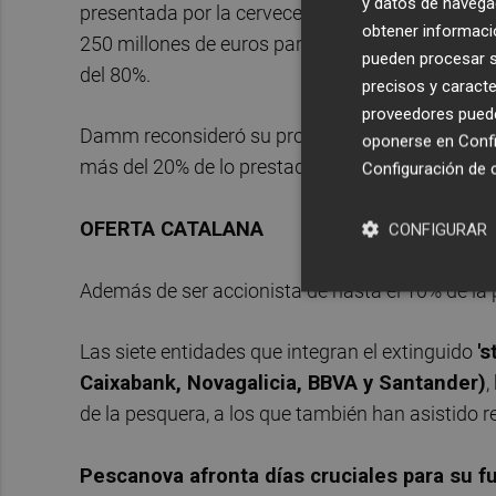
y datos de navega
presentada por la cervecera Damm, respaldada p
obtener informació
250 millones de euros para hacerse con el contr
pueden procesar su
del 80%.
precisos y caracte
proveedores pueden
Damm reconsideró su propuesta inicial y cedió a
oponerse en
Confi
más del 20% de lo prestado.
Configuración de 
OFERTA CATALANA
CONFIGURAR
Además de ser accionista de hasta el 10% de la p
Las siete entidades que integran el extinguido
'
Caixabank, Novagalicia, BBVA y Santander)
,
de la pesquera, a los que también han asistido
Pescanova afronta días cruciales para su f