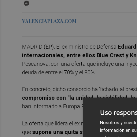
Messenger
VALENCIAPLAZA.COM
MADRID (EP). El ex ministro de Defensa
Eduard
internacionales, entre ellos Blue Crest y K
Pescanova, con una oferta que incluye una inyec
deuda de entre el 70% y el 80%.
En concreto, dicho consorcio ha 'fichado' al pre
compromiso con "la unidad, la viabilidad, l
han informado a Europa Press en fuentes cercan
Uso respons
Nosotros y nuestr
La oferta que lidera el ex ministro de Defensa 
información en su 
que
supone una quita superior al 60% y una