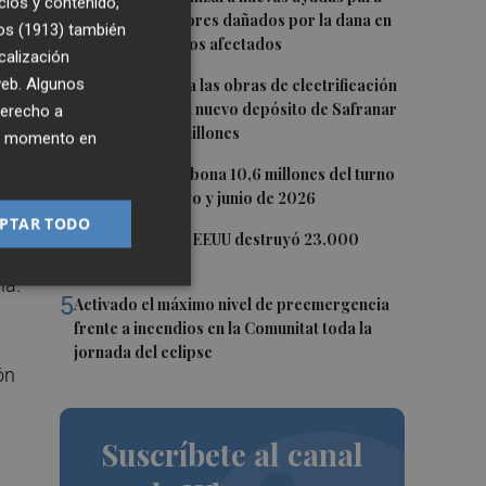
cios y contenido,
reparar ascensores dañados por la dana en
os (1913)
también
o
todos los edificios afectados
calización
2
 web. Algunos
La EMT adjudica las obras de electrificación
de cocheras y el nuevo depósito de Safranar
derecho a
ar
por más de 10 millones
ier momento en
3
La Generalitat abona 10,6 millones del turno
de oficio de mayo y junio de 2026
PTAR TODO
4
La economía de EEUU destruyó 23.000
empleos en julio
na.
5
Activado el máximo nivel de preemergencia
frente a incendios en la Comunitat toda la
jornada del eclipse
ón
Suscríbete al canal