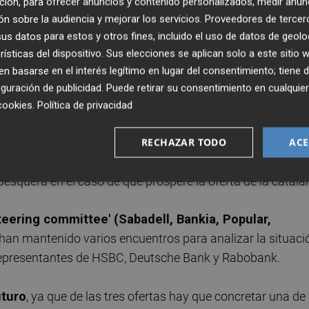
ción, para ofrecer anuncios y contenido personalizados, medir anun
or KKR, Luxempart y Ergon Capital, con una inversión de
n sobre la audiencia y mejorar los servicios.
Proveedores de tercer
ol del 51% de la compañía y una quita de deuda por debaj
s datos para estos y otros fines, incluido el uso de datos de geolo
rísticas del dispositivo. Sus elecciones se aplican solo a este sitio
 basarse en el interés legítimo en lugar del consentimiento; tiene 
 las peticiones de la banca acreedora, que podrá recuper
guración de publicidad
. Puede retirar su consentimiento en cualqu
cookies
.
Política de privacidad
RECHAZAR TODO
ACE
esquera en el caso de que prospere la oferta de la catala
steering committee' (Sabadell, Bankia, Popular,
 han mantenido varios encuentros para analizar la situaci
 representantes de HSBC, Deutsche Bank y Rabobank.
uturo
, ya que de las tres ofertas hay que concretar una de