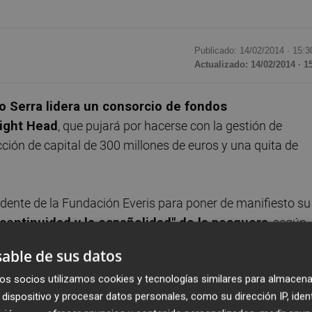
Publicado: 14/02/2014 ·
15:3
Actualizado: 14/02/2014 · 1
o Serra lidera un consorcio de fondos
night Head
, que pujará por hacerse con la gestión de
ción de capital de 300 millones de euros y una quita de
sidente de la Fundación Everis para poner de manifiesto su
a continuidad y la españolidad" de la pesquera
, según
as a dicho consorcio.
able de sus datos
os socios utilizamos cookies y tecnologías similares para almacena
competirá con la de la propia banca atrapada en Pescanova
dispositivo y procesar datos personales, como su dirección IP, iden
 inyección de más de 200 millones de euros
, y con la