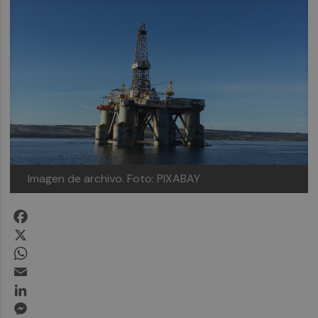
Imagen de archivo.
Foto: PIXABAY
Facebook
X
WhatsApp
Email
LinkedIn
Messenger