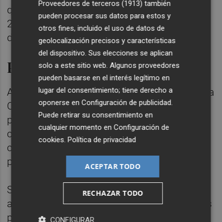
Proveedores de terceros (1913)
también
que el contrato a plazo del WTI aumentó en
pueden procesar sus datos para estos y
26,48 dólares, hasta un promedio de 91
otros fines, incluido el uso de datos de
dólares/barril.
geolocalización precisos y características
del dispositivo. Sus elecciones se aplican
Previsiones de demanda
solo a este sitio web. Algunos proveedores
pueden basarse en el interés legítimo en
lugar del consentimiento; tiene derecho a
A pesar de la situación en Oriente Próximo, la
oponerse en
Configuración de publicidad
.
OPEP espera que la demanda mundial de
Puede retirar su consentimiento en
petróleo crezca en 1,4 mb/d en 2026 en
cualquier momento en
Configuración de
comparación con el año anterior, sin
cookies
.
Política de privacidad
cambios respecto a la evaluación del mes
pasado.
ACEPTAR TODO
Se prevé que la demanda de la OCDE
RECHAZAR TODO
aumente en 0,1 mb/d, mientras que la de los
países no pertenecientes al 'think tank' de
CONFIGURAR