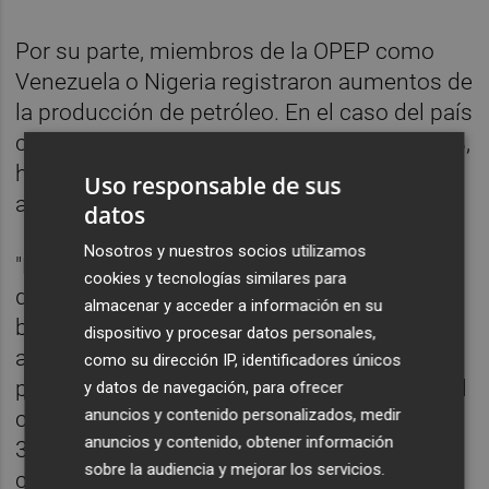
Por su parte, miembros de la OPEP como
Venezuela o Nigeria registraron aumentos de
la producción de petróleo. En el caso del país
caribeño, la oferta de crudo se elevó un 8,7%,
hasta 0,98 mb/d, mientras que la del país
Uso responsable de sus
africano lo hizo un 1,4%, hasta 1,46 mb/d.
datos
Nosotros y nuestros socios utilizamos
"En marzo, el valor de la cesta de referencia
cookies y tecnologías similares para
de la OPEP aumentó en 48,46 dólares por
almacenar y acceder a información en su
barril con respecto al mes anterior,
dispositivo y procesar datos personales,
alcanzando un promedio de 116,36 dólares
como su dirección IP, identificadores únicos
por barril", destaca la OPEP, señalando que el
y datos de navegación, para ofrecer
anuncios y contenido personalizados, medir
contrato a plazo del Brent aumentó en
anuncios y contenido, obtener información
30,23/barril con respecto al mes de febrero,
sobre la audiencia y mejorar los servicios.
con un promedio de 99,60 dólares, mientras