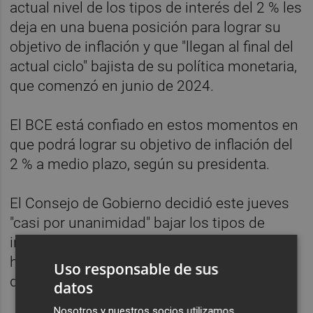
actual nivel de los tipos de interés del 2 % les
deja en una buena posición para lograr su
objetivo de inflación y que "llegan al final del
actual ciclo" bajista de su política monetaria,
que comenzó en junio de 2024.
El BCE está confiado en estos momentos en
que podrá lograr su objetivo de inflación del
2 % a medio plazo, según su presidenta.
El Consejo de Gobierno decidió este jueves
"casi por unanimidad" bajar los tipos de
interés en un cuarto de punto porcentual,
hasta el 2 %, y "sólo un miembro no apoyó la
Uso responsable de sus
decisión", según Lagarde.
datos
Nosotros y nuestros socios utilizamos