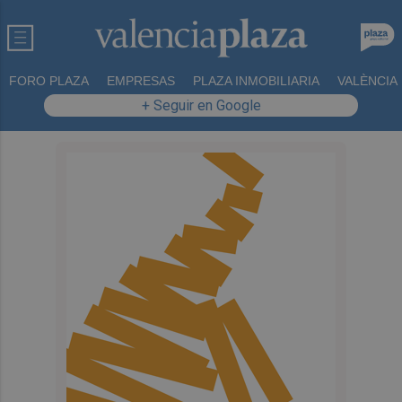
FORO PLAZA
EMPRESAS
PLAZA INMOBILIARIA
VALÈNCIA
+ Seguir en Google