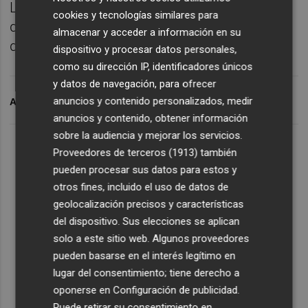
La moneda única se cambió en una banda
cookies y tecnologías similares para
de fluctuación entre 1,1406 y 1,1493
almacenar y acceder a información en su
dólares.
dispositivo y procesar datos personales,
como su dirección IP, identificadores únicos
y datos de navegación, para ofrecer
anuncios y contenido personalizados, medir
ARCHIVADO EN
CHRISTINE LAGARDE
EURO
BOLSA
anuncios y contenido, obtener información
sobre la audiencia y mejorar los servicios.
Proveedores de terceros (1913)
también
pueden procesar sus datos para estos y
otros fines, incluido el uso de datos de
geolocalización precisos y características
del dispositivo. Sus elecciones se aplican
solo a este sitio web. Algunos proveedores
pueden basarse en el interés legítimo en
lugar del consentimiento; tiene derecho a
oponerse en
Configuración de publicidad
.
Puede retirar su consentimiento en