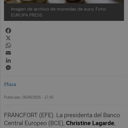
Imagen de archivo de monedas de euro.
Foto:
EUROPA PRESS
Facebook
X
WhatsApp
Email
LinkedIn
Messenger
Plaza
Publicado: 05/06/2025 ·
17:42
FRÁNCFORT (EFE). La presidenta del Banco
Central Europeo (BCE),
Christine Lagarde
,