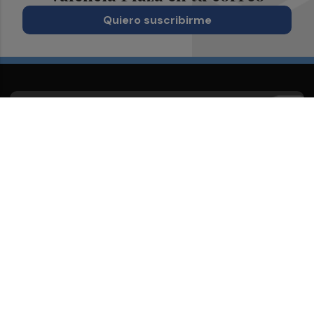
Quiero suscribirme
Suscríbete al Boletín
Todos los días a primera hora en tu email
¡Quiero suscribirme!
Síguenos en redes
Valencia Plaza, desde cualquier medio